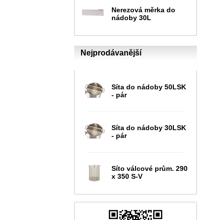
Nerezová měrka do
nádoby 30L
Nejprodávanější
Síta do nádoby 50LSK
- pár
Síta do nádoby 30LSK
- pár
Síto válcové prům. 290
x 350 S-V