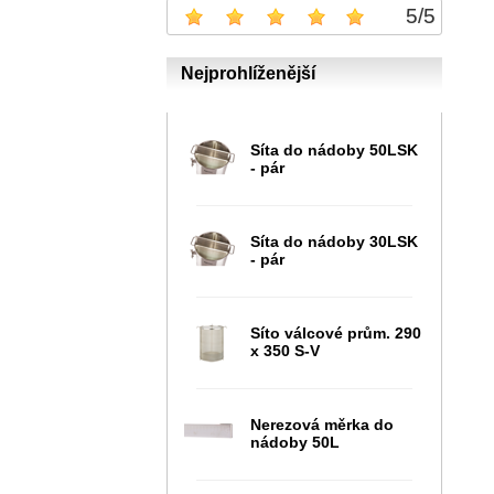
5
/
5
Nejprohlíženější
Síta do nádoby 50LSK
- pár
Síta do nádoby 30LSK
- pár
Síto válcové prům. 290
x 350 S-V
Nerezová měrka do
nádoby 50L