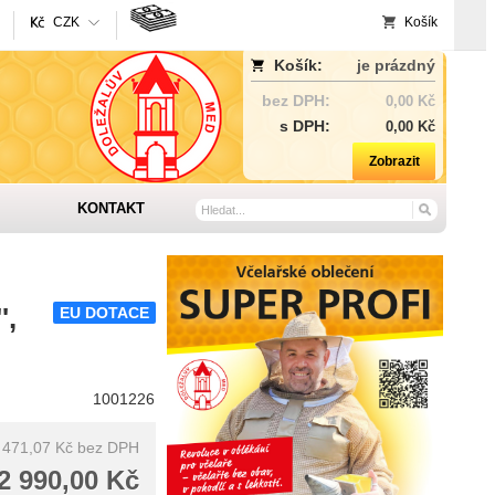
CZK
Košík
Košík:
je prázdný
bez DPH:
0,00 Kč
s DPH:
0,00 Kč
Zobrazit
KONTAKT
',
EU DOTACE
1001226
 471,07 Kč
bez DPH
2 990,00 Kč