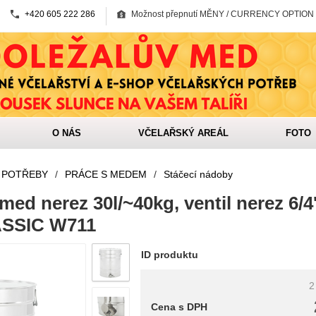
+420 605 222 286
Možnost přepnutí MĚNY / CURRENCY OPTION
O NÁS
VČELAŘSKÝ AREÁL
FOTO
 POTŘEBY
/
PRÁCE S MEDEM
/
Stáčecí nádoby
ed nerez 30l/~40kg, ventil nerez 6/4'
ASSIC W711
ID produktu
2
Cena s DPH