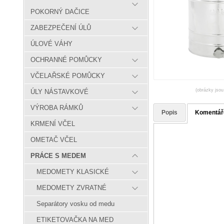
POKORNÝ DAČICE
ZABEZPEČENÍ ÚLŮ
ÚLOVÉ VÁHY
OCHRANNÉ POMŮCKY
VČELAŘSKÉ POMŮCKY
(obrázky jsou
ÚLY NÁSTAVKOVÉ
VÝROBA RÁMKŮ
Popis
Komentář
KRMENÍ VČEL
OMETAČ VČEL
PRÁCE S MEDEM
MEDOMETY KLASICKÉ
MEDOMETY ZVRATNÉ
Separátory vosku od medu
ETIKETOVAČKA NA MED