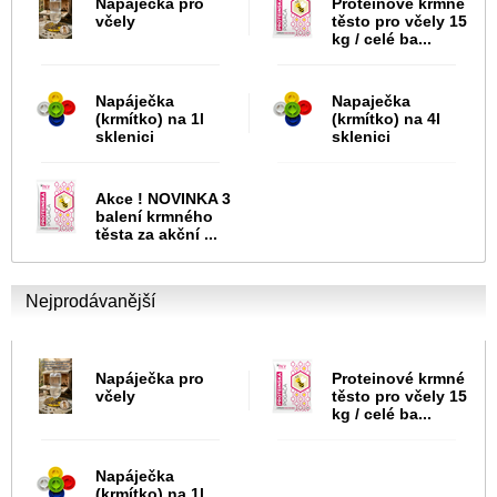
Napáječka pro
Proteinové krmné
včely
těsto pro včely 15
kg / celé ba...
Napáječka
Napaječka
(krmítko) na 1l
(krmítko) na 4l
sklenici
sklenici
Akce ! NOVINKA 3
balení krmného
těsta za akční ...
Nejprodávanější
Napáječka pro
Proteinové krmné
včely
těsto pro včely 15
kg / celé ba...
Napáječka
(krmítko) na 1l