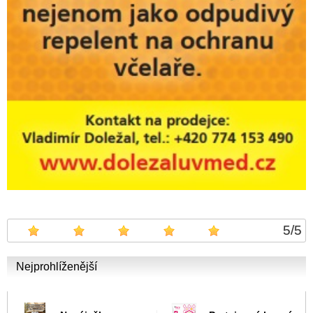
5
/
5
Nejprohlíženější