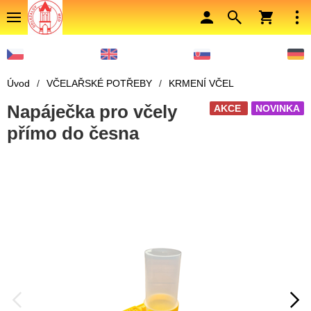
Úvod
/
VČELAŘSKÉ POTŘEBY
/
KRMENÍ VČEL
Napáječka pro včely
AKCE
NOVINKA
přímo do česna