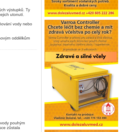
ých výstupků. Ty
jich utonutí.
lňování vody nebo
u novým oddělkům
u vody pouhým
sce zůstala