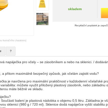
skladem
Recyklační poplatek je započ
ou ilustračního charakteru)
e
?
á napáječka pro včely – se zásobníkem a nebo na sklenici. / dodává
, a přitom maximálně bezpečný způsob, jak včelám zajistit vodu?
čka je navržena pro maximální praktičnost v každodenní včelařské prax
 variabilita: můžete využít přiložený plastový zásobník, nebo základnu o
kterou máte běžně ve skladu.
páječku?
: Součástí balení je plastová nádobka o objemu 0,5 litru. Základna je vš
ou sklenicí (980 g / 720 ml). Sklenice dodá napáječce vyšší stabilitu pr