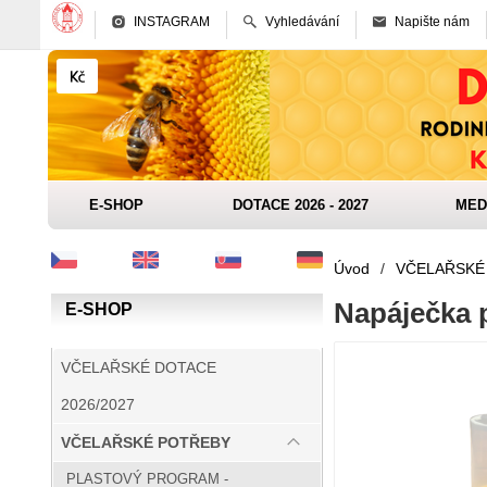
INSTAGRAM
Vyhledávání
Napište nám
E-SHOP
DOTACE 2026 - 2027
MED
Úvod
/
VČELAŘSKÉ
Napáječka 
E-SHOP
VČELAŘSKÉ DOTACE
2026/2027
VČELAŘSKÉ POTŘEBY
PLASTOVÝ PROGRAM -