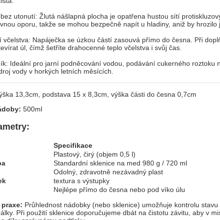
istá.
ez utonutí: Žlutá nášlapná plocha je opatřena hustou sítí protiskluzov
vnou oporu, takže se mohou bezpečně napít u hladiny, aniž by hrozilo je
í včelstva: Napáječka se úzkou částí zasouvá přímo do česna. Při dop
vírat úl, čímž šetříte drahocenné teplo včelstva i svůj čas.
ík: Ideální pro jarní podněcování vodou, podávání cukerného roztok
droj vody v horkých letních měsících.
ýška 13,3cm, podstava 15 x 8,3cm, výška části do česna 0,7cm
nádoby:
500ml
ametry:
Specifikace
Plastový, čirý (objem 0,5 l)
ba
Standardní sklenice na med 980 g / 720 ml
Odolný, zdravotně nezávadný plast
ek
textura s výstupky
Nejlépe přímo do česna nebo pod víko úlu
 praxe:
Průhlednost nádobky (nebo sklenice) umožňuje kontrolu stav
lky. Při použití sklenice doporučujeme dbát na čistotu závitu, aby v mi