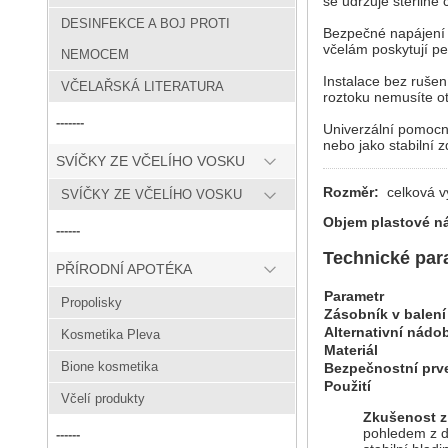
se udržuje sterilně č
DESINFEKCE A BOJ PROTI
Bezpečné napájení b
včelám poskytují pe
NEMOCEM
Instalace bez rušen
VČELAŘSKÁ LITERATURA
roztoku nemusíte ote
-------
Univerzální pomocn
nebo jako stabilní z
SVÍČKY ZE VČELÍHO VOSKU
Rozměr:
celková v
SVÍČKY ZE VČELÍHO VOSKU
Objem plastové 
------
Technické par
PŘÍRODNÍ APOTÉKA
Parametr
Propolisky
Zásobník v balení
Alternativní nádo
Kosmetika Pleva
Materiál
Bione kosmetika
Bezpečnostní prv
Použití
Včelí produkty
Zkušenost z
pohledem z dá
------