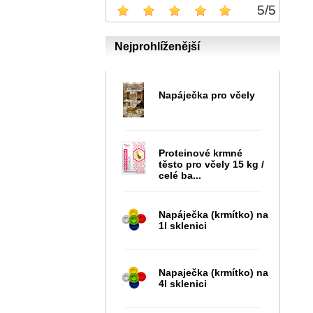
5
/
5
Nejprohlíženější
Napáječka pro včely
Proteinové krmné
těsto pro včely 15 kg /
celé ba...
Napáječka (krmítko) na
1l sklenici
Napaječka (krmítko) na
4l sklenici