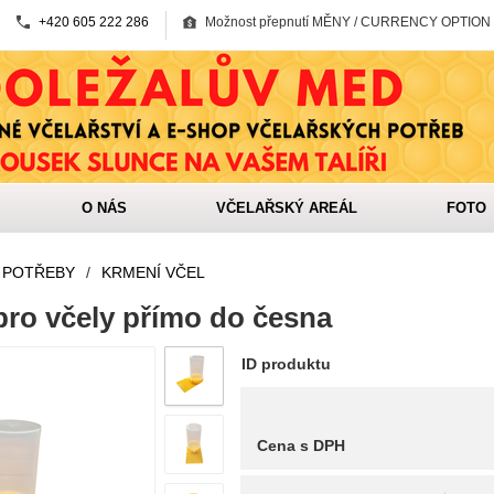
+420 605 222 286
Možnost přepnutí MĚNY / CURRENCY OPTION
O NÁS
VČELAŘSKÝ AREÁL
FOTO
 POTŘEBY
/
KRMENÍ VČEL
pro včely přímo do česna
ID produktu
Cena s DPH