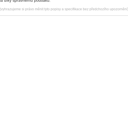
ina díky správnému podtlaku.
(vyhrazujeme si právo měnit tyto popisy a specifikace bez předchozího upozornění