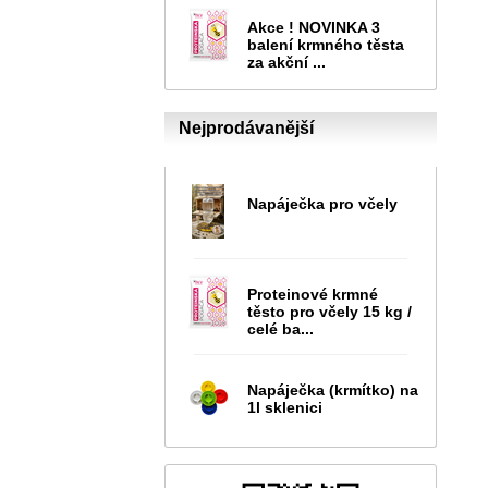
Akce ! NOVINKA 3
balení krmného těsta
za akční ...
Nejprodávanější
Napáječka pro včely
Proteinové krmné
těsto pro včely 15 kg /
celé ba...
Napáječka (krmítko) na
1l sklenici