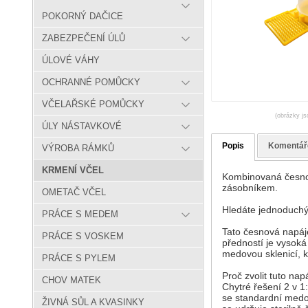
POKORNÝ DAČICE
ZABEZPEČENÍ ÚLŮ
ÚLOVÉ VÁHY
OCHRANNÉ POMŮCKY
VČELAŘSKÉ POMŮCKY
(obrázky js
ÚLY NÁSTAVKOVÉ
Popis
Komentář
VÝROBA RÁMKŮ
KRMENÍ VČEL
Kombinovaná česnov
zásobníkem.
OMETAČ VČEL
Hledáte jednoduchý
PRÁCE S MEDEM
Tato česnová napáje
PRÁCE S VOSKEM
předností je vysoká
medovou sklenicí, 
PRÁCE S PYLEM
Proč zvolit tuto na
CHOV MATEK
Chytré řešení 2 v 1
se standardní medov
ŽIVNÁ SŮL A KVASINKY