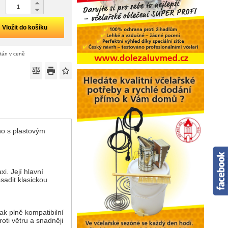
Vložit do košíku
ítán v ceně
no s plastovým
i. Její hlavní
sadit klasickou
ak plně kompatibilní
oti větru a snadněji