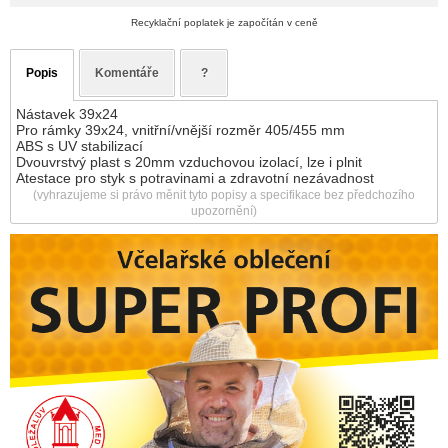
Recyklační poplatek je započítán v ceně
Popis
Komentáře
?
Nástavek 39x24
Pro rámky 39x24, vnitřní/vnější rozměr 405/455 mm
ABS s UV stabilizací
Dvouvrstvý plast s 20mm vzduchovou izolací, lze i plnit
Atestace pro styk s potravinami a zdravotní nezávadnost
(vyhrazujeme si právo měnit tyto popisy a specifikace bez předchozího
upozornění)