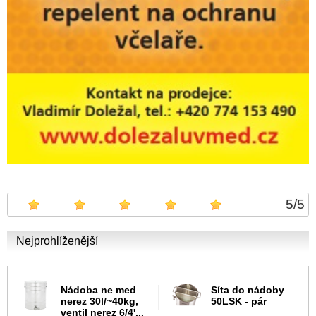
5
/
5
Nejprohlíženější
Nádoba ne med
Síta do nádoby
nerez 30l/~40kg,
50LSK - pár
ventil nerez 6/4'...