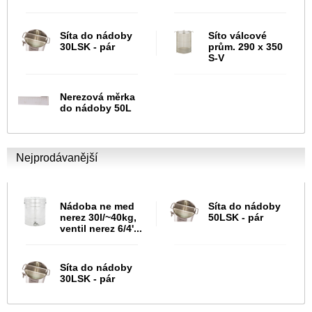
Síta do nádoby
Síto válcové
30LSK - pár
prům. 290 x 350
S-V
Nerezová měrka
do nádoby 50L
Nejprodávanější
Nádoba ne med
Síta do nádoby
nerez 30l/~40kg,
50LSK - pár
ventil nerez 6/4'...
Síta do nádoby
30LSK - pár