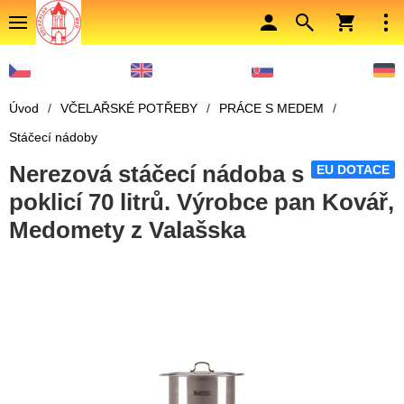
Úvod
/
VČELAŘSKÉ POTŘEBY
/
PRÁCE S MEDEM
/
Stáčecí nádoby
Nerezová stáčecí nádoba s
EU DOTACE
poklicí 70 litrů. Výrobce pan Kovář,
Medomety z Valašska