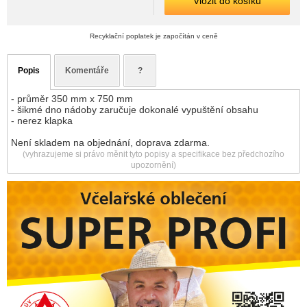
Vložit do košíku
Recyklační poplatek je započítán v ceně
Popis
Komentáře
?
- průměr 350 mm x 750 mm
- šikmé dno nádoby zaručuje dokonalé vypuštění obsahu
- nerez klapka
Není skladem na objednání, doprava zdarma.
(vyhrazujeme si právo měnit tyto popisy a specifikace bez předchozího
upozornění)