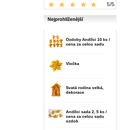
5
/
5
Nejprohlíženější
Ozdoby Andílci 10 ks /
cena za celou sadu
Vločka
Svatá rodina velká,
dekorace
Andílci sada 2, 5 ks /
cena za celou sadu
ozdob