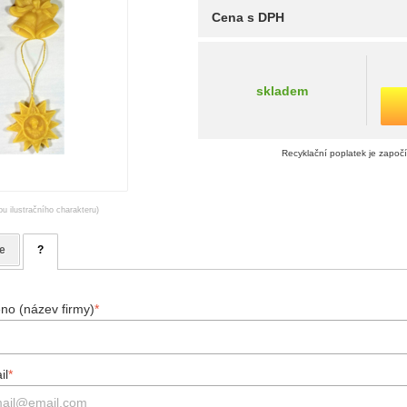
Cena s DPH
skladem
Recyklační poplatek je započ
ou ilustračního charakteru)
e
?
no (název firmy)
*
il
*