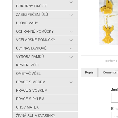
POKORNÝ DAČICE
ZABEZPEČENÍ ÚLŮ
ÚLOVÉ VÁHY
OCHRANNÉ POMŮCKY
VČELAŘSKÉ POMŮCKY
ÚLY NÁSTAVKOVÉ
VÝROBA RÁMKŮ
(obrázky js
KRMENÍ VČEL
Popis
Komentář
OMETAČ VČEL
PRÁCE S MEDEM
Jmé
PRÁCE S VOSKEM
PRÁCE S PYLEM
CHOV MATEK
Ema
ŽIVNÁ SŮL A KVASINKY