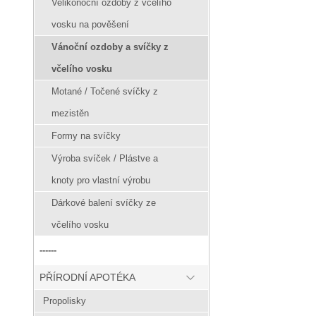
Velikonoční ozdoby z včelího
vosku na pověšení
Vánoční ozdoby a svíčky z
včelího vosku
Motané / Točené svíčky z
mezistěn
Formy na svíčky
Výroba svíček / Plástve a
knoty pro vlastní výrobu
Dárkové balení svíčky ze
včelího vosku
------
PŘÍRODNÍ APOTÉKA
Propolisky