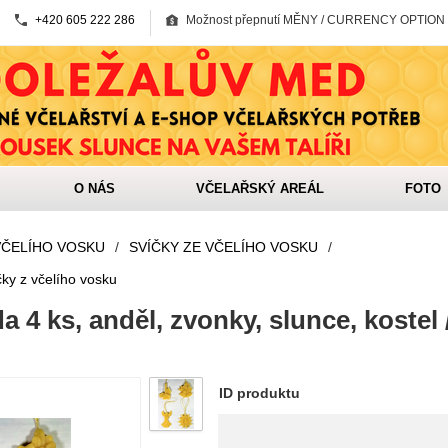
+420 605 222 286
Možnost přepnutí MĚNY / CURRENCY OPTION
O NÁS
VČELAŘSKÝ AREÁL
FOTO
VČELÍHO VOSKU
/
SVÍČKY ZE VČELÍHO VOSKU
/
ky z včelího vosku
 4 ks, anděl, zvonky, slunce, kostel 
ID produktu