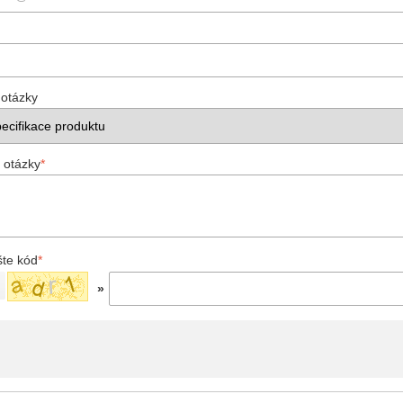
 otázky
 otázky
*
šte kód
*
»