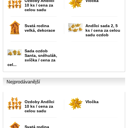
Ozdoby Andílci
Vločka
10 ks / cena za
celou sadu
Svatá rodina
Andílci sada 2, 5
velká, dekorace
ks / cena za celou
sadu ozdob
Sada ozdob
Santa, sněhulák,
svíčka / cena za
cel...
Nejprodávanější
Ozdoby Andílci
Vločka
10 ks / cena za
celou sadu
Svatá rodina