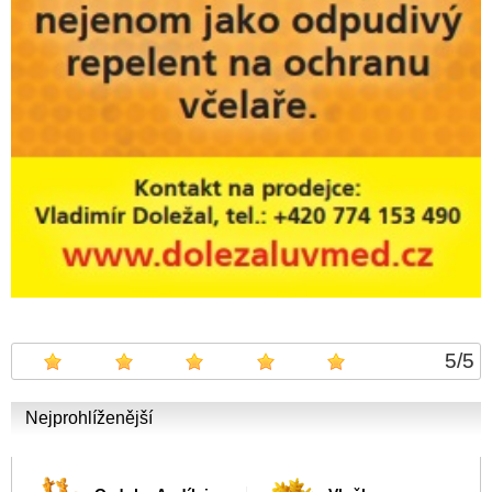
5
/
5
Nejprohlíženější