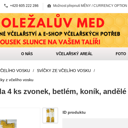
+420 605 222 286
Možnost přepnutí MĚNY / CURRENCY OPTION
O NÁS
VČELAŘSKÝ AREÁL
FOTO
VČELÍHO VOSKU
/
SVÍČKY ZE VČELÍHO VOSKU
/
ky z včelího vosku
 4 ks zvonek, betlém, koník, andělé 
ID produktu