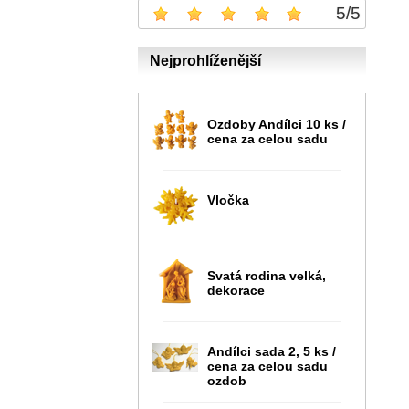
5
/
5
Nejprohlíženější
Ozdoby Andílci 10 ks /
cena za celou sadu
Vločka
Svatá rodina velká,
dekorace
Andílci sada 2, 5 ks /
cena za celou sadu
ozdob