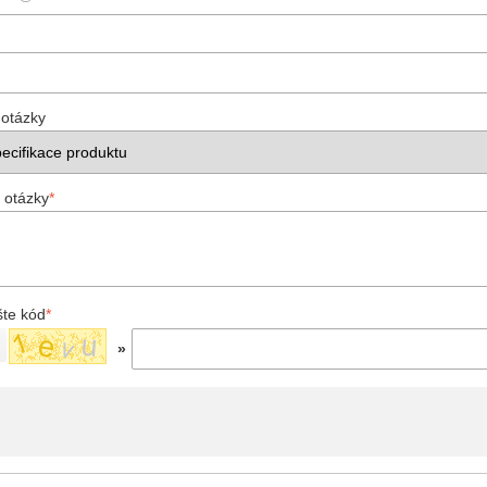
 otázky
 otázky
*
šte kód
*
»