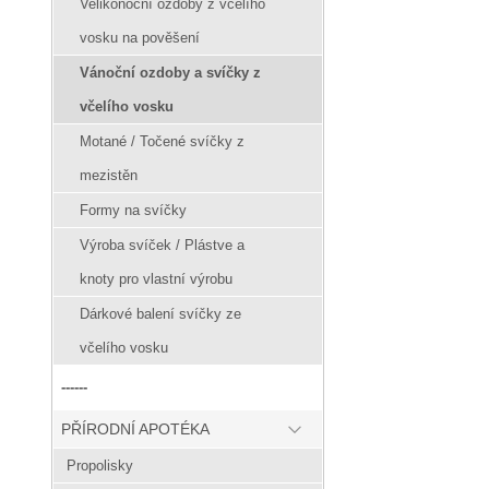
Velikonoční ozdoby z včelího
vosku na pověšení
Vánoční ozdoby a svíčky z
včelího vosku
Motané / Točené svíčky z
mezistěn
Formy na svíčky
Výroba svíček / Plástve a
knoty pro vlastní výrobu
Dárkové balení svíčky ze
včelího vosku
------
PŘÍRODNÍ APOTÉKA
Propolisky