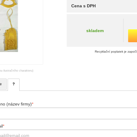
Cena s DPH
skladem
Recyklační poplatek je započ
ou ilustračního charakteru)
e
?
no (název firmy)
*
il
*