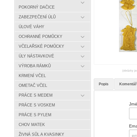
POKORNÝ DAČICE
ZABEZPEČENÍ ÚLŮ
ÚLOVÉ VÁHY
OCHRANNÉ POMŮCKY
VČELAŘSKÉ POMŮCKY
ÚLY NÁSTAVKOVÉ
VÝROBA RÁMKŮ
(obrázky js
KRMENÍ VČEL
Popis
Komentář
OMETAČ VČEL
PRÁCE S MEDEM
Jmé
PRÁCE S VOSKEM
PRÁCE S PYLEM
CHOV MATEK
Ema
ŽIVNÁ SŮL A KVASINKY