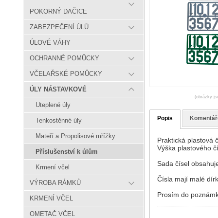
POKORNÝ DAČICE
ZABEZPEČENÍ ÚLŮ
ÚLOVÉ VÁHY
OCHRANNÉ POMŮCKY
VČELAŘSKÉ POMŮCKY
ÚLY NÁSTAVKOVÉ
(obrázky js
Uteplené úly
Popis
Komentář
Tenkostěnné úly
Mateří a Propolisové mřížky
Praktická plastová 
Výška plastového čí
Příslušenství k úlům
Sada čísel obsahuje 
Krmení včel
Čísla mají malé dírk
VÝROBA RÁMKŮ
Prosím do poznámky
KRMENÍ VČEL
OMETAČ VČEL