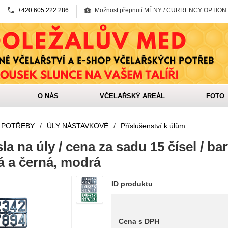
+420 605 222 286
Možnost přepnutí MĚNY / CURRENCY OPTION
O NÁS
VČELAŘSKÝ AREÁL
FOTO
 POTŘEBY
/
ÚLY NÁSTAVKOVÉ
/
Příslušenství k úlům
la na úly / cena za sadu 15 čísel / bar
á a černá, modrá
ID produktu
Cena s DPH