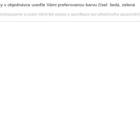
 v objednávce uveďte Vámi preferovanou barvu čísel: šedá, zelená
(vyhrazujeme si právo měnit tyto popisy a specifikace bez předchozího upozornění