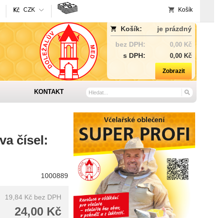
CZK
Košík
Košík:
je prázdný
bez DPH:
0,00 Kč
s DPH:
0,00 Kč
Zobrazit
KONTAKT
va čísel:
1000889
19,84 Kč
bez DPH
24,00 Kč