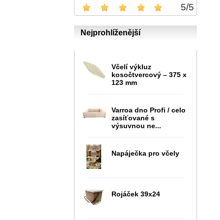
5
/
5
Nejprohlíženější
Včelí výkluz
kosočtvercový – 375 x
123 mm
Varroa dno Profi / celo
zasíťované s
výsuvnou ne...
Napáječka pro včely
Rojáček 39x24