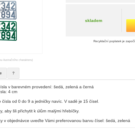
skladem
Recyklační poplatek je započ
ou ilustračního charakteru)
e
?
čísla v barevném provedení: šedá, zelená a černá
sla: 4 cm
čísla od 0 do 9 a jedničky navíc. V sadě je 15 čísel.
y, aby šli přichytit k úlům malými hřebíčky.
 v objednávce uveďte Vámi preferovanou barvu čísel: šedá, zelená