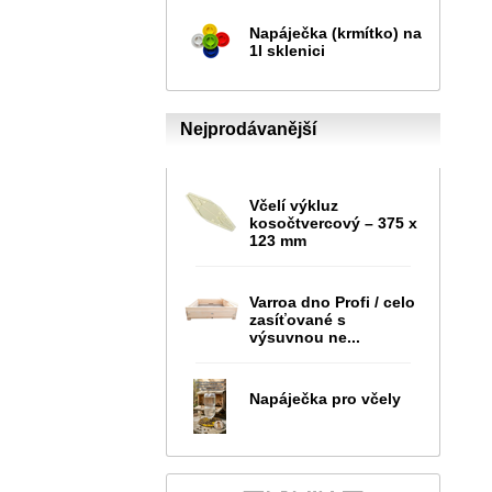
Napáječka (krmítko) na
1l sklenici
Nejprodávanější
Včelí výkluz
kosočtvercový – 375 x
123 mm
Varroa dno Profi / celo
zasíťované s
výsuvnou ne...
Napáječka pro včely