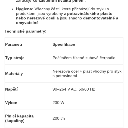
zaručuje
konzistentní kvalitu plnění.
Hygiena:
Všechny části, které přicházejí do styku s
produktem, jsou vyrobeny
z potravinářského plastu
nebo nerezové oceli
a jsou snadno
demontovatelné a
omyvatelné
.
Technické parametry:
Parametr
Specifikace
Typ stroje
Počítačem řízené zubové čerpadlo
Nerezová ocel + plast vhodný pro styk
Materiály
s potravinami
Napětí
90–264 V AC, 50/60 Hz
Výkon
230 W
Plnicí kapacita
200 l/h
(kapaliny)