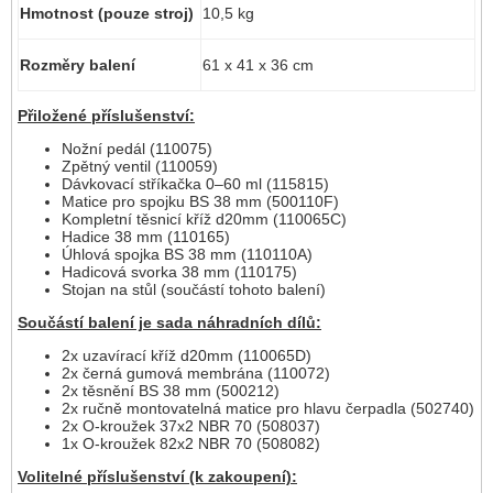
Hmotnost (pouze stroj)
10,5 kg
Rozměry balení
61 x 41 x 36 cm
Přiložené příslušenství:
Nožní pedál (110075)
Zpětný ventil (110059)
Dávkovací stříkačka 0–60 ml (115815)
Matice pro spojku BS 38 mm (500110F)
Kompletní těsnicí kříž d20mm (110065C)
Hadice 38 mm (110165)
Úhlová spojka BS 38 mm (110110A)
Hadicová svorka 38 mm (110175)
Stojan na stůl (součástí tohoto balení)
Součástí balení je sada náhradních dílů:
2x uzavírací kříž d20mm (110065D)
2x černá gumová membrána (110072)
2x těsnění BS 38 mm (500212)
2x ručně montovatelná matice pro hlavu čerpadla (502740)
2x O-kroužek 37x2 NBR 70 (508037)
1x O-kroužek 82x2 NBR 70 (508082)
Volitelné příslušenství (k zakoupení):