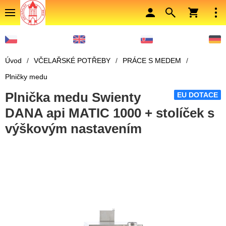
Úvod
/
VČELAŘSKÉ POTŘEBY
/
PRÁCE S MEDEM
/
Plničky medu
Plnička medu Swienty
EU DOTACE
DANA api MATIC 1000 + stolíček s
výškovým nastavením