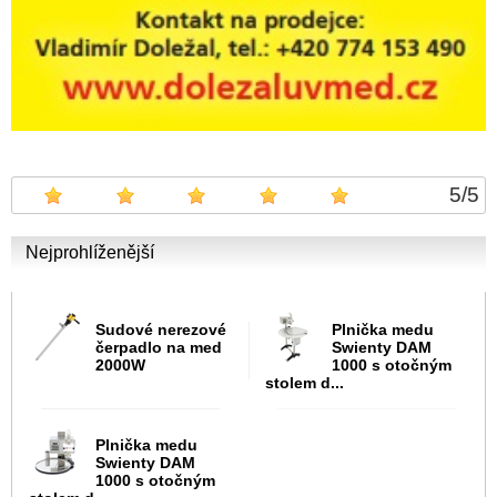
5
/
5
Nejprohlíženější
Sudové nerezové
Plnička medu
čerpadlo na med
Swienty DAM
2000W
1000 s otočným
stolem d...
Plnička medu
Swienty DAM
1000 s otočným