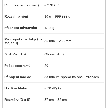
Plnicí kapacita (med)
~ 270 kg/h
Rozsah plnění
10 g – 999,999 g
Přesnost dávkování
+/- 2 g
Max. výška nádoby (na
35 mm – 235 mm
stojanu)
Směr čerpání
Obousměrný
Počet programů
20+
Připojení hadice
38 mm BS spojka na obou stranách
Hladina hluku
< 70 dB(A)
Rozměry (D x Š)
37 cm x 32 cm