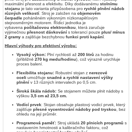
maximální přesnost a efektivitu. Díky dodávanému
stolnímu
stojanu
je tato varianta přizpůsobena pro
rychlé plnění nádob
různých velikostí
. Stroj je založen na
objemovém
čerpadle
poháněném výkonným nízkonapěťovým
stejnosměrným motorem. Řídicí jednotka je
vybavena
počítačovou elektronikou
, která zaručuje
výjimečnou
přesnost dávkování
s tolerancí pouze
plus/ mínus
2 gramy
a zajišťuje bezchybnou
funkci proti kapání
.
Hlavní výhody pro efektivní výrobu:
Vysoký výkon:
Plní rychlostí až
200 litrů
za hodinu
(přibližně
270 kg medu/hodinu
), což výrazně urychluje
proces balení.
Flexibilita stojanu:
Robustní stojan z
nerezové
oceli
umožňuje
snadné a rychlé nastavení výšky
plnění
v 13 různých intervalech po 0,5 cm.
Široká škála nádob:
Se stojanem můžete plnit nádoby s
výškou
3,5 cm až 23,5 cm.
Vodící prvek
: Stojan obsahuje plastový vodicí prvek, který
zajišťuje
přesné vycentrování nádoby pod tryskou
, bez
ohledu na její průměr.
Programová paměť:
Stroj ukládá
20 plnicích programů
s
nastavením hmotnosti a kalibračního faktoru, což