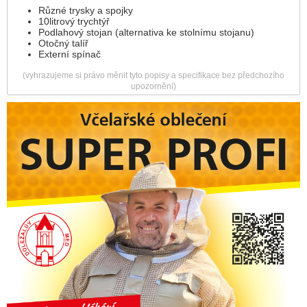
Různé trysky a spojky
10litrový trychtýř
Podlahový stojan (alternativa ke stolnímu stojanu)
Otočný talíř
Externí spínač
(vyhrazujeme si právo měnit tyto popisy a specifikace bez předchozího
upozornění)