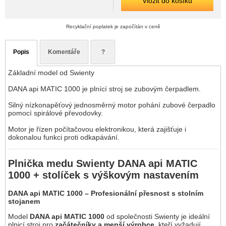
Vložit do košíku
Recyklační poplatek je započítán v ceně
Popis
Komentáře
?
Základní model od Swienty
DANA api MATIC 1000 je plnící stroj se zubovým čerpadlem.
Silný nízkonapěťový jednosměrný motor pohání zubové čerpadlo
pomocí spirálové převodovky.
Motor je řízen počítačovou elektronikou, která zajišťuje i
dokonalou funkci proti odkapávání.
Plnička medu Swienty DANA api MATIC
1000 + stolíček s výškovým nastavením
DANA api MATIC 1000 – Profesionální přesnost s stolním
stojanem
Model
DANA api MATIC 1000
od společnosti Swienty je ideální
plnicí stroj pro
začátečníky a menší výrobce
, kteří vyžadují