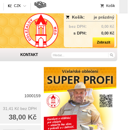
CZK
Košík
Košík:
je prázdný
bez DPH:
0,00 Kč
s DPH:
0,00 Kč
Zobrazit
KONTAKT
1000159
31,41 Kč
bez DPH
38,00 Kč