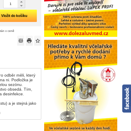
Vložit do košíku
ítán v ceně
o odběr měli, který
na ni. Podložka je
elou sezónu.
lstvo obsedá. Tím,
a desinfekce.
tu) a je stejná jako
)