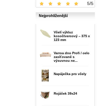
5
/
5
Nejprohlíženější
Včelí výkluz
kosočtvercový – 375 x
123 mm
Varroa dno Profi / celo
zasíťované s
výsuvnou ne...
Napáječka pro včely
Rojáček 39x24