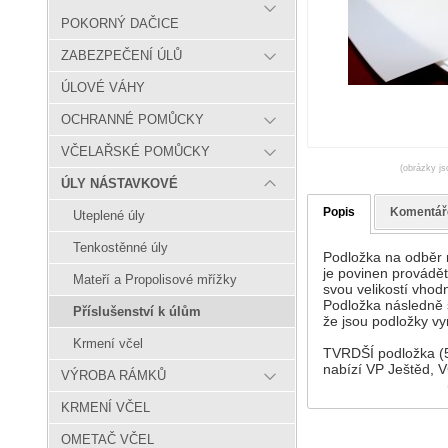
POKORNÝ DAČICE
ZABEZPEČENÍ ÚLŮ
ÚLOVÉ VÁHY
OCHRANNÉ POMŮCKY
VČELAŘSKÉ POMŮCKY
(obrázky js
ÚLY NÁSTAVKOVÉ
Popis
Komentář
Uteplené úly
Tenkostěnné úly
Podložka na odběr m
je povinen provádět
Mateří a Propolisové mřížky
svou velikostí vhod
Podložka následně sl
Příslušenství k úlům
že jsou podložky v
Krmení včel
TVRDŠÍ podložka (50
nabízí VP Ještěd, 
VÝROBA RÁMKŮ
KRMENÍ VČEL
OMETAČ VČEL