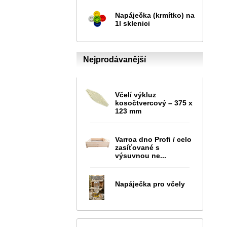
Napáječka (krmítko) na
1l sklenici
Nejprodávanější
Včelí výkluz
kosočtvercový – 375 x
123 mm
Varroa dno Profi / celo
zasíťované s
výsuvnou ne...
Napáječka pro včely