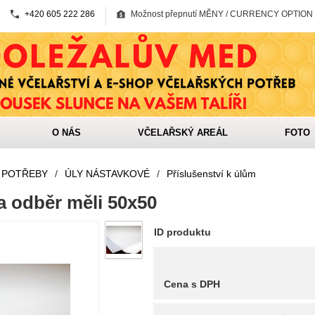
+420 605 222 286
Možnost přepnutí MĚNY / CURRENCY OPTION
O NÁS
VČELAŘSKÝ AREÁL
FOTO
 POTŘEBY
/
ÚLY NÁSTAVKOVÉ
/
Příslušenství k úlům
a odběr měli 50x50
ID produktu
Cena s DPH