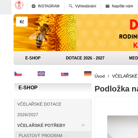
INSTAGRAM
Vyhledávání
Napište nám
E-SHOP
DOTACE 2026 - 2027
MED
Úvod
/
VČELAŘSKÉ
Podložka n
E-SHOP
VČELAŘSKÉ DOTACE
2026/2027
VČELAŘSKÉ POTŘEBY
PLASTOVÝ PROGRAM -