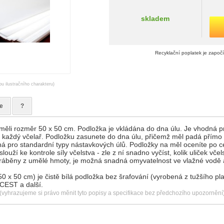
skladem
Recyklační poplatek je započ
ou ilustračního charakteru)
e
?
ěli rozměr 50 x 50 cm. Podložka je vkládána do dna úlu. Je vhodná pr
 každý včelař. Podložku zasunete do dna úlu, přičemž měl padá přímo 
ná pro standardní typy nástavkových úlů. Podložky na měl oceníte po c
ouží ke kontrole síly včelstva - zle z ní snadno vyčíst, kolik uliček vče
yráběny z umělé hmoty, je možná snadná omyvatelnost ve vlažné vodě 
 x 50 cm) je čistě bílá podložka bez šrafování (vyrobená z tužšího plas
VCEST a další.
(vyhrazujeme si právo měnit tyto popisy a specifikace bez předchozího upozornění