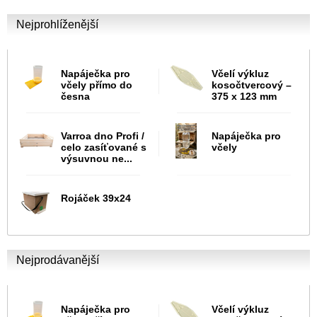
Nejprohlíženější
Napáječka pro
Včelí výkluz
včely přímo do
kosočtvercový –
česna
375 x 123 mm
Varroa dno Profi /
Napáječka pro
celo zasíťované s
včely
výsuvnou ne...
Rojáček 39x24
Nejprodávanější
Napáječka pro
Včelí výkluz