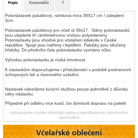
Popis
Komentáře
?
Polonástavek palubkový, rámková míra 39X17 cm / zateplení
3cm
Polonástavek palubkový pro včelí úl 39x17 . Stěny polonástavků
jsou uteplené tří centimetrovou vrstvou polyesterenu.
Polonástavky jsou vhodné pro včelaření kdekoliv v České
republice. Spoje jsou natřeny i lepidlem. Palubky jsou stlučeny
hřebíky. Do předního čela polonástavku vyvrtáno očko.
Výhodou polonástavku je nízká hmotnost.
K nástavkům doporučujeme i příslušenství v podobě postranních
úchopových latí a česnového uzávěru.
Nástavek odesíláme kurýrní službou pouze jednotlivě z důvodu
váhy nástavku.
Případné při odběru více kusů, lze domluvit dopravu na paletě.
(vyhrazujeme si právo měnit tyto popisy a specifikace bez předchozího
upozornění)