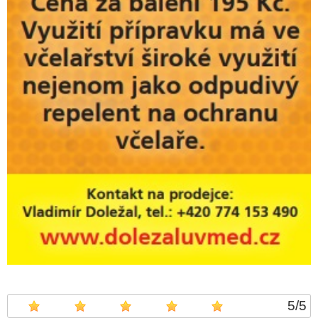
5
/
5