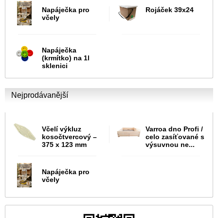
Napáječka pro
Rojáček 39x24
včely
Napáječka
(krmítko) na 1l
sklenici
Nejprodávanější
Včelí výkluz
Varroa dno Profi /
kosočtvercový –
celo zasíťované s
375 x 123 mm
výsuvnou ne...
Napáječka pro
včely