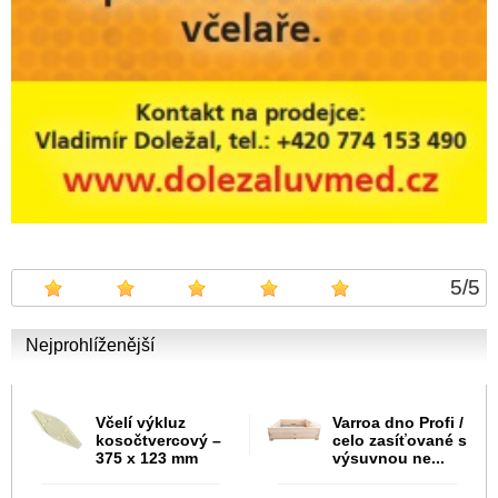
5
/
5
Nejprohlíženější
Včelí výkluz
Varroa dno Profi /
kosočtvercový –
celo zasíťované s
375 x 123 mm
výsuvnou ne...