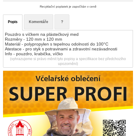
Recyklační poplatek je započítán v ceně
Popis
Komentáře
?
Pouzdro s víčkem na plástečkový med
Rozměry - 120 mm x 120 mm
Materiál - polypropylen s tepelnou odolností do 100°C
Atestace - pro styk s potravinami a zdravotní nezávadnosti
Info - pouzdro, krabička, víčko
(vyhrazujeme si právo měnit tyto popisy a specifikace bez předchozího
upozornění)