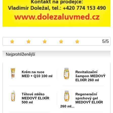
5
/
5
Nejprohlíženější
Krém na ruce
Revitalizační
MED + Q10 100 ml
šampon MEDOVÝ
ELIXÍR 260 ml
Tělové mléko
Regenerační
MEDOVÝ ELIXÍR
sprchový gel
500 ml
MEDOVÝ ELIXÍR
260 ml...