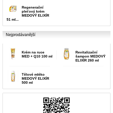
Regenerační
pleťový krém
MEDOVÝ ELIXÍR
51 ml...
Nejprodávanější
Krém na ruce
Revitalizační
MED + Q10 100 ml
šampon MEDOVÝ
ELIXÍR 260 ml
Tělové mléko
MEDOVÝ ELIXÍR
500 ml