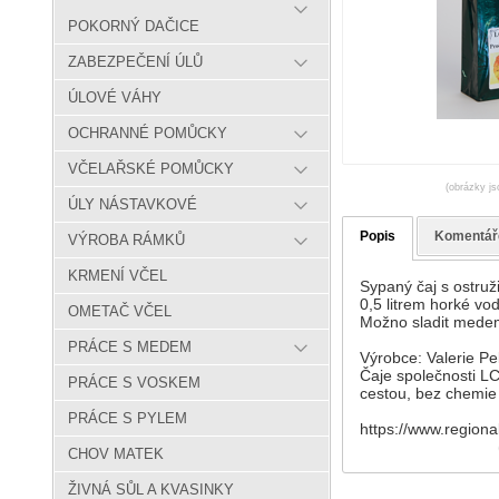
POKORNÝ DAČICE
ZABEZPEČENÍ ÚLŮ
ÚLOVÉ VÁHY
OCHRANNÉ POMŮCKY
VČELAŘSKÉ POMŮCKY
(obrázky js
ÚLY NÁSTAVKOVÉ
Popis
Komentář
VÝROBA RÁMKŮ
KRMENÍ VČEL
Sypaný čaj s ostruž
0,5 litrem horké vo
OMETAČ VČEL
Možno sladit medem
PRÁCE S MEDEM
Výrobce: Valerie Pe
Čaje společnosti LC
PRÁCE S VOSKEM
cestou, bez chemie 
PRÁCE S PYLEM
https://www.regional
CHOV MATEK
ŽIVNÁ SŮL A KVASINKY