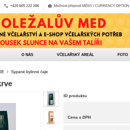
+420 605 222 286
Možnost přepnutí MĚNY / CURRENCY OPTION
O NÁS
VČELAŘSKÝ AREÁL
FOTO
JE
/
Sypané bylinné čaje
krve
ID produktu
Cena s DPH