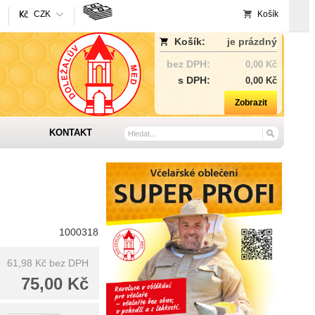
CZK
Košík
Košík:
je prázdný
bez DPH:
0,00 Kč
s DPH:
0,00 Kč
Zobrazit
KONTAKT
1000318
61,98 Kč
bez DPH
75,00 Kč