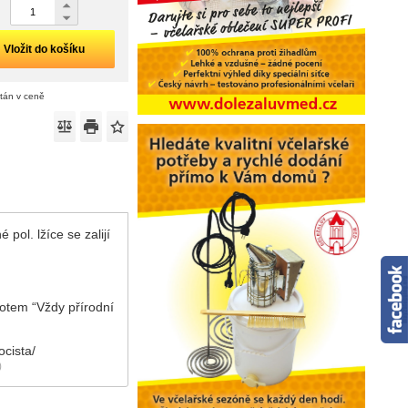
Vložit do košíku
ítán v ceně
pol. lžíce se zalijí
motem “Vždy přírodní
ocista/
)