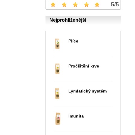
5
/
5
Nejprohlíženější
Plíce
Pročištění krve
Lymfatický systém
Imunita