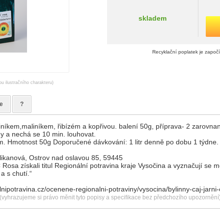
skladem
Recyklační poplatek je započ
ou ilustračního charakteru)
e
?
iníkem,maliníkem, řibízém a kopřivou. balení 50g, příprava- 2 zarovnané 
dy a nechá se 10 min. louhovat.
. Hmotnost 50g Doporučené dávkování: 1 litr denně po dobu 1 týdne.
likanová, Ostrov nad oslavou 85, 59445
 Rosa získali titul Regionální potravina kraje Vysočina a vyznačují se 
a s chutí.“
nipotravina.cz/ocenene-regionalni-potraviny/vysocina/bylinny-caj-jarni-
(vyhrazujeme si právo měnit tyto popisy a specifikace bez předchozího upozornění