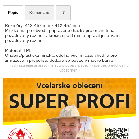
Popis
Komentáře
?
Rozměry: 412-457 mm x 412-457 mm
Mřížka má po obvodu připravené drážky pro oříznutí na
požadovaný rozměr v krocích po 3 mm a upravit ji na Vámi
požadovaný rozměr.
Materiál: TPE
Ohebná/plastická mřížka, odolná vúči mrazu, vhodná pro
zmrazování propolisu, dodává se pouze v modré barvě
(vyhrazujeme si právo měnit tyto popisy a specifikace bez předchozího
upozornění)