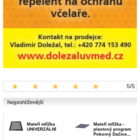
5
/
5
Nejprohlíženější
Mateří mřížka
Mateří mřížka -
UNIVERZÁLNÍ
plastový program
Pokorný Dačice...