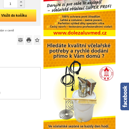
Vložit do košíku
ítán v ceně
)