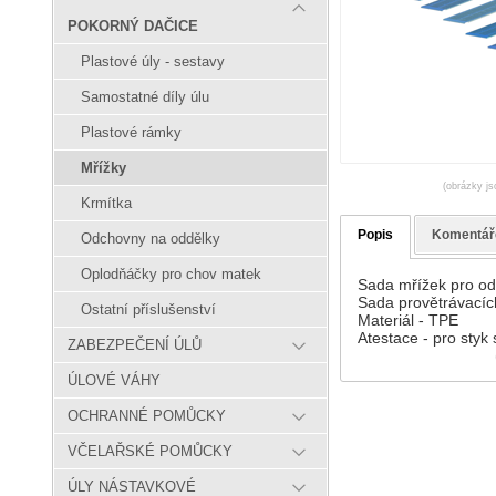
POKORNÝ DAČICE
Plastové úly - sestavy
Samostatné díly úlu
Plastové rámky
Mřížky
(obrázky js
Krmítka
Popis
Komentář
Odchovny na oddělky
Oplodňáčky pro chov matek
Sada mřížek pro o
Sada provětrávacíc
Ostatní příslušenství
Materiál - TPE
Atestace - pro styk
ZABEZPEČENÍ ÚLŮ
ÚLOVÉ VÁHY
OCHRANNÉ POMŮCKY
VČELAŘSKÉ POMŮCKY
ÚLY NÁSTAVKOVÉ