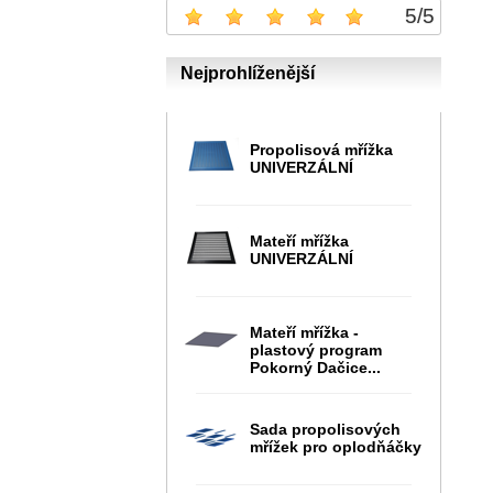
5
/
5
Nejprohlíženější
Propolisová mřížka
UNIVERZÁLNÍ
Mateří mřížka
UNIVERZÁLNÍ
Mateří mřížka -
plastový program
Pokorný Dačice...
Sada propolisových
mřížek pro oplodňáčky