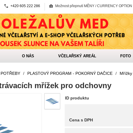
+420 605 222 286
Možnost přepnutí MĚNY / CURRENCY OPTION
O NÁS
VČELAŘSKÝ AREÁL
FOTO
 POTŘEBY
/
PLASTOVÝ PROGRAM - POKORNÝ DAČICE
/
Mřížky
trávacích mřížek pro odchovny
ID produktu
Cena s DPH