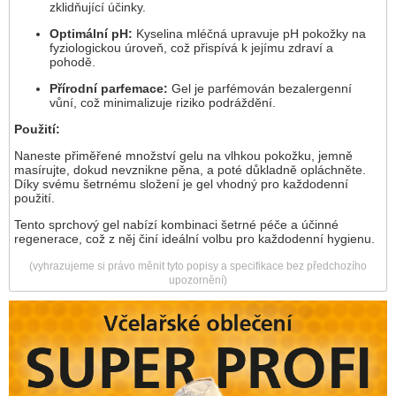
zklidňující účinky.
Optimální pH:
Kyselina mléčná upravuje pH pokožky na
fyziologickou úroveň, což přispívá k jejímu zdraví a
pohodě.
Přírodní parfemace:
Gel je parfémován bezalergenní
vůní, což minimalizuje riziko podráždění.
Použití:
Naneste přiměřené množství gelu na vlhkou pokožku, jemně
masírujte, dokud nevznikne pěna, a poté důkladně opláchněte.
Díky svému šetrnému složení je gel vhodný pro každodenní
použití.
Tento sprchový gel nabízí kombinaci šetrné péče a účinné
regenerace, což z něj činí ideální volbu pro každodenní hygienu.
(vyhrazujeme si právo měnit tyto popisy a specifikace bez předchozího
upozornění)