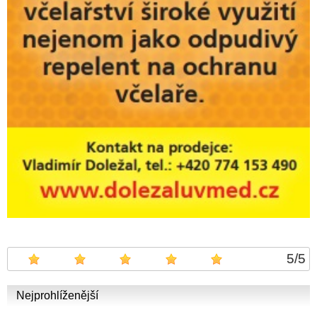
5
/
5
Nejprohlíženější