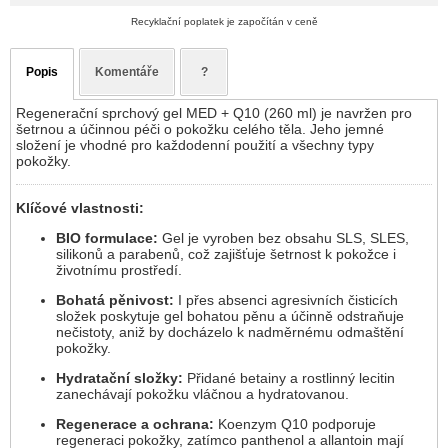
Recyklační poplatek je započítán v ceně
Popis
Komentáře
?
Regenerační sprchový gel MED + Q10 (260 ml) je navržen pro
šetrnou a účinnou péči o pokožku celého těla. Jeho jemné
složení je vhodné pro každodenní použití a všechny typy
pokožky.
Klíčové vlastnosti:
BIO formulace:
Gel je vyroben bez obsahu SLS, SLES,
silikonů a parabenů, což zajišťuje šetrnost k pokožce i
životnímu prostředí.
Bohatá pěnivost:
I přes absenci agresivních čisticích
složek poskytuje gel bohatou pěnu a účinně odstraňuje
nečistoty, aniž by docházelo k nadměrnému odmaštění
pokožky.
Hydratační složky:
Přidané betainy a rostlinný lecitin
zanechávají pokožku vláčnou a hydratovanou.
Regenerace a ochrana:
Koenzym Q10 podporuje
regeneraci pokožky, zatímco panthenol a allantoin mají