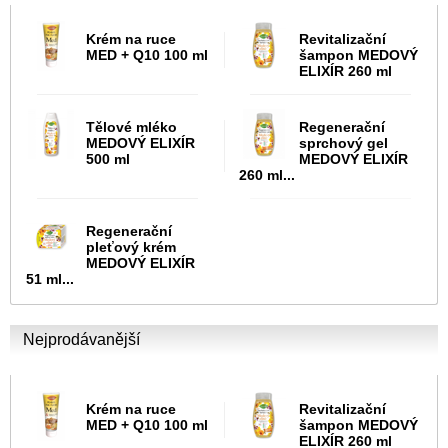
Krém na ruce
Revitalizační
MED + Q10 100 ml
šampon MEDOVÝ
ELIXÍR 260 ml
Tělové mléko
Regenerační
MEDOVÝ ELIXÍR
sprchový gel
500 ml
MEDOVÝ ELIXÍR
260 ml...
Regenerační
pleťový krém
MEDOVÝ ELIXÍR
51 ml...
Nejprodávanější
Krém na ruce
Revitalizační
MED + Q10 100 ml
šampon MEDOVÝ
ELIXÍR 260 ml