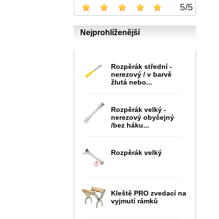
5
/
5
Nejprohlíženější
Rozpěrák střední -
nerezový / v barvě
žlutá nebo...
Rozpěrák velký -
nerezový obyčejný
/bez háku...
Rozpěrák velký
Kleště PRO zvedací na
vyjmutí rámků