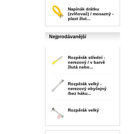
Napínák drátku
(zvlňovač) / mosazný -
plast žlut...
Nejprodávanější
Rozpěrák střední -
nerezový / v barvě
žlutá nebo...
Rozpěrák velký -
nerezový obyčejný
/bez háku...
Rozpěrák velký