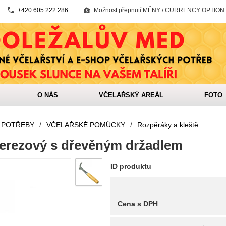
+420 605 222 286
Možnost přepnutí MĚNY / CURRENCY OPTION
O NÁS
VČELAŘSKÝ AREÁL
FOTO
 POTŘEBY
/
VČELAŘSKÉ POMŮCKY
/
Rozpěráky a kleště
erezový s dřevěným držadlem
ID produktu
Cena s DPH