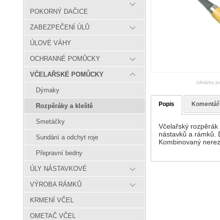
POKORNÝ DAČICE
ZABEZPEČENÍ ÚLŮ
ÚLOVÉ VÁHY
OCHRANNÉ POMŮCKY
VČELAŘSKÉ POMŮCKY
(obrázky js
Dýmaky
Popis
Komentář
Rozpěráky a kleště
Smetáčky
Včelařský rozpěrák 
nástavků a rámků. D
Sundání a odchyt roje
Kombinovaný nerezo
Přepravní bedny
ÚLY NÁSTAVKOVÉ
VÝROBA RÁMKŮ
KRMENÍ VČEL
OMETAČ VČEL