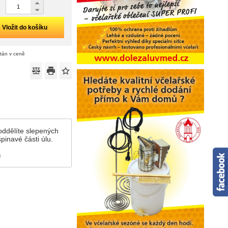
Vložit do košíku
ítán v ceně
oddělíte slepených
pinavé části úlu.
)