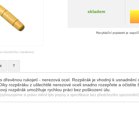
skladem
Recyklační poplatek je započ
ou ilustračního charakteru)
e
?
s dřevěnou rukojetí - nerezová ocel. Rozpěrák je vhodný k usnadnění 
íky rozpěráku z ušlechtilé nerezové oceli snadno rozepřete a očistíte š
vý rozpěrák umožňuje rychlou práci bez poškození úlu.
(vyhrazujeme si právo měnit tyto popisy a specifikace bez předchozího upozornění