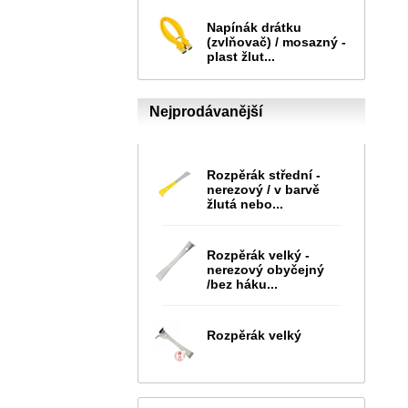
Napínák drátku
(zvlňovač) / mosazný -
plast žlut...
Nejprodávanější
Rozpěrák střední -
nerezový / v barvě
žlutá nebo...
Rozpěrák velký -
nerezový obyčejný
/bez háku...
Rozpěrák velký