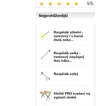
5
/
5
Nejprohlíženější
Rozpěrák střední -
nerezový / v barvě
žlutá nebo...
Rozpěrák velký -
nerezový obyčejný
/bez háku...
Rozpěrák velký
Kleště PRO zvedací na
vyjmutí rámků