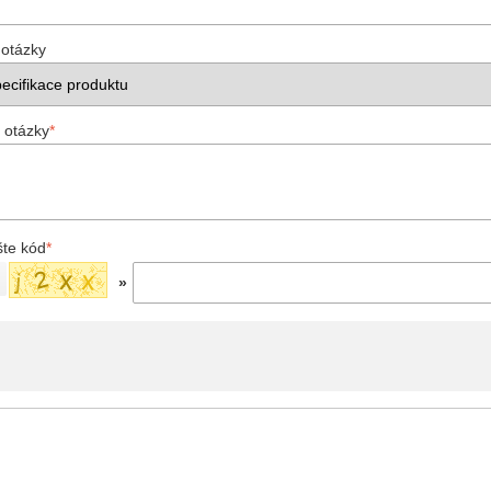
 otázky
 otázky
*
šte kód
*
»