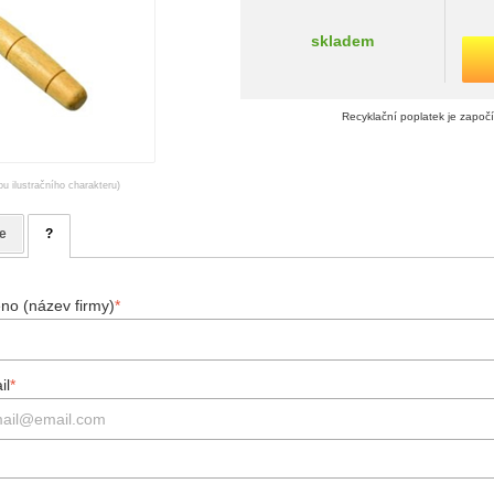
skladem
Recyklační poplatek je započ
ou ilustračního charakteru)
e
?
no (název firmy)
*
il
*