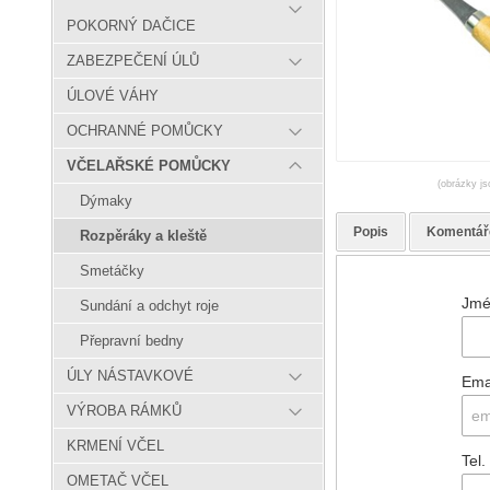
POKORNÝ DAČICE
ZABEZPEČENÍ ÚLŮ
ÚLOVÉ VÁHY
OCHRANNÉ POMŮCKY
VČELAŘSKÉ POMŮCKY
(obrázky js
Dýmaky
Popis
Komentář
Rozpěráky a kleště
Smetáčky
Jmé
Sundání a odchyt roje
Přepravní bedny
ÚLY NÁSTAVKOVÉ
Ema
VÝROBA RÁMKŮ
KRMENÍ VČEL
Tel.
OMETAČ VČEL