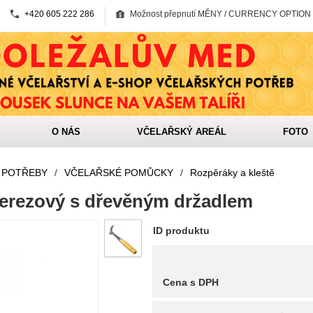
+420 605 222 286
Možnost přepnutí MĚNY / CURRENCY OPTION
O NÁS
VČELAŘSKÝ AREÁL
FOTO
 POTŘEBY
/
VČELAŘSKÉ POMŮCKY
/
Rozpěráky a kleště
erezový s dřevěným držadlem
ID produktu
Cena s DPH