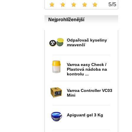
5
/
5
Nejprohlíženější
Odpařovač kyseliny
mravenčí
Varroa easy Check /
Plastová nádoba na
kontrolu ...
Varroa Controller VC03
Mini
Apiguard gel 3 Kg