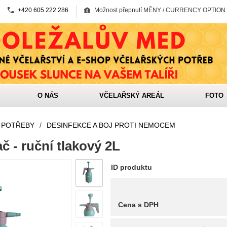
+420 605 222 286
Možnost přepnutí MĚNY / CURRENCY OPTION
O NÁS
VČELAŘSKÝ AREÁL
FOTO
 POTŘEBY
/
DESINFEKCE A BOJ PROTI NEMOCEM
 - ruční tlakový 2L
ID produktu
Cena s DPH