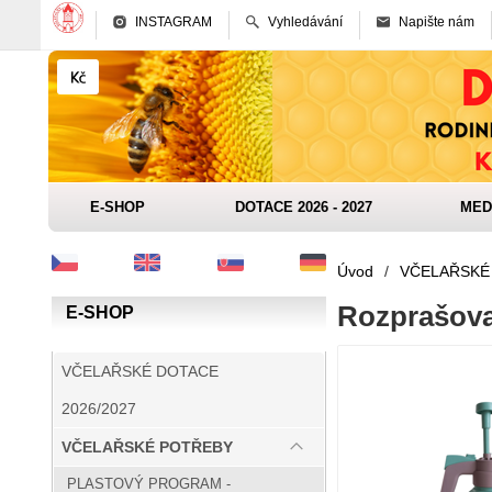
INSTAGRAM
Vyhledávání
Napište nám
E-SHOP
DOTACE 2026 - 2027
MED
Úvod
/
VČELAŘSKÉ
Rozprašovač
E-SHOP
VČELAŘSKÉ DOTACE
2026/2027
VČELAŘSKÉ POTŘEBY
PLASTOVÝ PROGRAM -