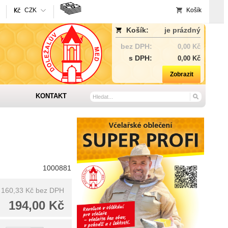
CZK
Košík
Košík:
je prázdný
bez DPH:
0,00 Kč
s DPH:
0,00 Kč
Zobrazit
KONTAKT
1000881
160,33 Kč
bez DPH
194,00 Kč