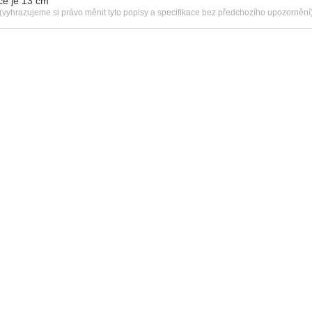
če je 13 cm
(vyhrazujeme si právo měnit tyto popisy a specifikace bez předchozího upozornění