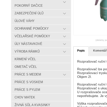
POKORNÝ DAČICE
ZABEZPEČENÍ ÚLŮ
ÚLOVÉ VÁHY
OCHRANNÉ POMŮCKY
VČELAŘSKÉ POMŮCKY
(obrázky js
ÚLY NÁSTAVKOVÉ
Popis
Komentář
VÝROBA RÁMKŮ
KRMENÍ VČEL
Rozprašovač ruční t
OMETAČ VČEL
Rozprašovač lze pou
Rozprašovací tryska,
PRÁCE S MEDEM
Objem 2l.
PRÁCE S VOSKEM
Rozprašovač ruční t
Rozprašovač s ukaz
PRÁCE S PYLEM
U rozprašovače oce
nepotřebujete. Je vy
CHOV MATEK
Výška rozprašovače
ŽIVNÁ SŮL A KVASINKY