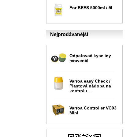
For BEES 5000ml / 5l
Nejprodávanější
Odpařovač kyseliny
mravenčí
Varroa easy Check /
Plastová nádoba na
kontrolu ...
Varroa Controller VC03
Mini