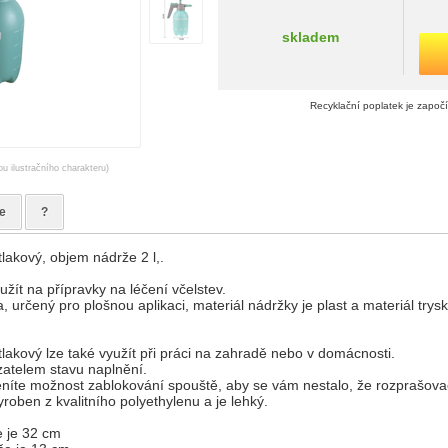
skladem
Recyklační poplatek je započ
ou ilustračního charakteru)
e
?
lakový, objem nádrže 2 l,.
žít na přípravky na léčení včelstev.
 určený pro plošnou aplikaci, materiál nádržky je plast a materiál trysk
lakový lze také využít při práci na zahradě nebo v domácnosti.
atelem stavu naplnění.
níte možnost zablokování spouště, aby se vám nestalo, že rozprašovač
roben z kvalitního polyethylenu a je lehký.
 je 32 cm