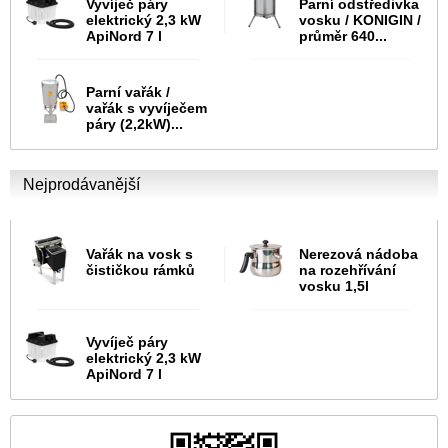
Vyvíječ páry
Parní odstředivka
elektrický 2,3 kW
vosku / KONIGIN /
ApiNord 7 l
průměr 640...
Parní vařák /
vařák s vyvíječem
páry (2,2kW)...
Nejprodávanější
Vařák na vosk s
Nerezová nádoba
čističkou rámků
na rozehřívání
vosku 1,5l
Vyvíječ páry
elektrický 2,3 kW
ApiNord 7 l