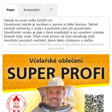
Popis
Komentáře
?
Sáček na vosk velký 62x50 cm
Vyvařovací sáček je vyroben z jemné a řidké tkaniny. Sáček
zachytí nečistoty z vosku a pomůže vám při vyvařování.
Vyvařování vosku je pak o dost snadnější a po vyvaření získáte
krásně čistý vosk. Včelí vosk přímo od včel obsahuje totiž
množství pevných nečistot, které takto zůstanou v sáčku.
(vyhrazujeme si právo měnit tyto popisy a specifikace bez předchozího
upozornění)