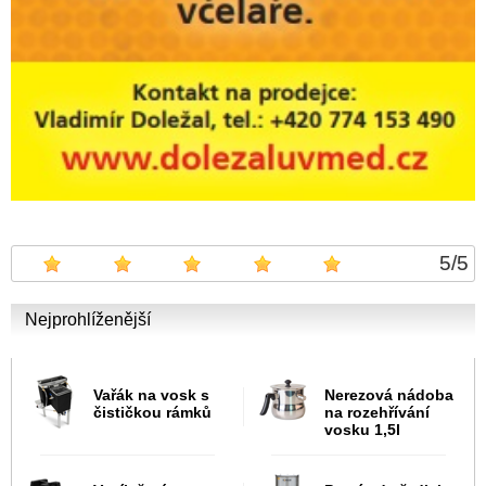
5
/
5
Nejprohlíženější
Vařák na vosk s
Nerezová nádoba
čističkou rámků
na rozehřívání
vosku 1,5l