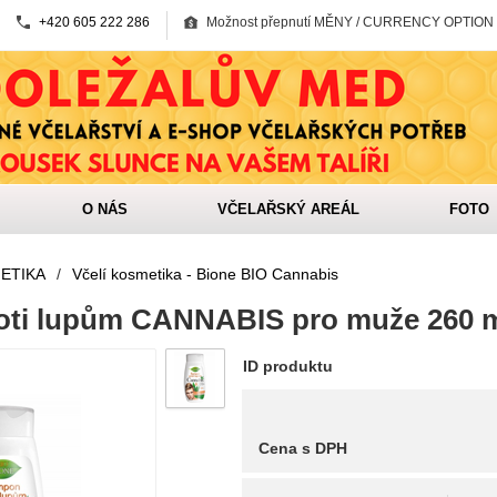
+420 605 222 286
Možnost přepnutí MĚNY / CURRENCY OPTION
O NÁS
VČELAŘSKÝ AREÁL
FOTO
ETIKA
/
Včelí kosmetika - Bione BIO Cannabis
ti lupům CANNABIS pro muže 260 
ID produktu
Cena s DPH