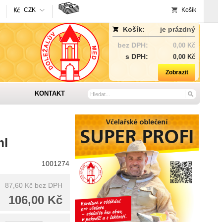
CZK
Košík
Košík:
je prázdný
bez DPH:
0,00 Kč
s DPH:
0,00 Kč
Zobrazit
KONTAKT
ml
1001274
87,60 Kč
bez DPH
106,00 Kč