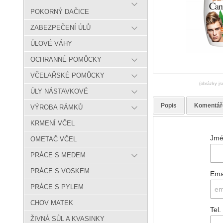
POKORNÝ DAČICE
ZABEZPEČENÍ ÚLŮ
ÚLOVÉ VÁHY
OCHRANNÉ POMŮCKY
VČELAŘSKÉ POMŮCKY
(obrázky js
ÚLY NÁSTAVKOVÉ
Popis
Komentář
VÝROBA RÁMKŮ
KRMENÍ VČEL
Jmé
OMETAČ VČEL
PRÁCE S MEDEM
PRÁCE S VOSKEM
Ema
PRÁCE S PYLEM
CHOV MATEK
Tel.
ŽIVNÁ SŮL A KVASINKY