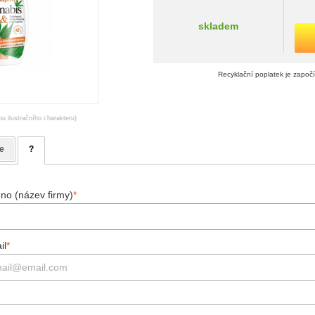
skladem
Recyklační poplatek je započ
ou ilustračního charakteru)
e
?
no (název firmy)
*
il
*