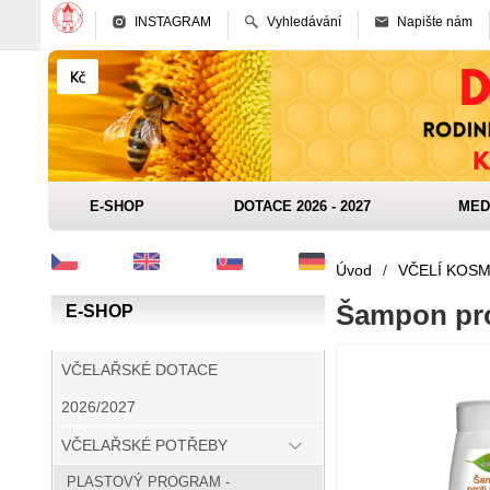
INSTAGRAM
Vyhledávání
Napište nám
E-SHOP
DOTACE 2026 - 2027
MED
Úvod
/
VČELÍ KOSM
Šampon pro
E-SHOP
VČELAŘSKÉ DOTACE
2026/2027
VČELAŘSKÉ POTŘEBY
PLASTOVÝ PROGRAM -