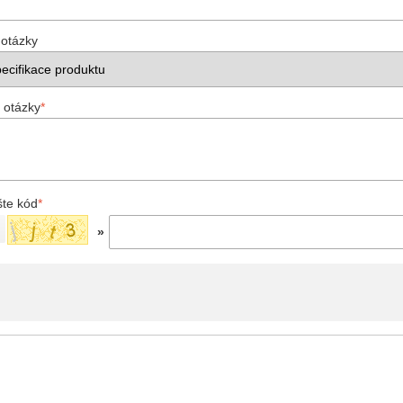
 otázky
 otázky
*
šte kód
*
»