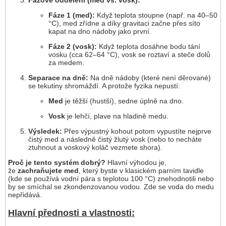
Fázové oddělení (med vs. vosk):
Fáze 1 (med):
Když teplota stoupne (např. na 40–50
°C), med zřídne a díky gravitaci začne přes síto
kapat na dno nádoby jako první.
Fáze 2 (vosk):
Když teplota dosáhne bodu tání
vosku (cca 62–64 °C), vosk se roztaví a steče dolů
za medem.
Separace na dně:
Na dně nádoby (které není děrované)
se tekutiny shromáždí. A protože fyzika nepustí:
Med
je těžší (hustší), sedne úplně na dno.
Vosk
je lehčí, plave na hladině medu.
Výsledek:
Přes výpustný kohout potom vypustíte nejprve
čistý med a následně čistý žlutý vosk (nebo to necháte
ztuhnout a voskový koláč vezmete shora).
Proč je tento systém dobrý?
Hlavní výhodou je,
že
zachraňujete med
, který byste v klasickém parním tavidle
(kde se používá vodní pára s teplotou 100 °C) znehodnotili nebo
by se smíchal se zkondenzovanou vodou. Zde se voda do medu
nepřidává.
Hlavní přednosti a vlastnosti: