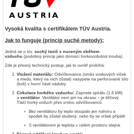
Vysoká kvalita s certifikátem TÜV Austria.
Jak to funguje (princip suché metody):
Jedná se o tzv.
suchý tavič s nuceným oběhem
vzduchu
(podobný princip jako domácí horkovzdušná trouba).
Zde je přesný technický postup, jak to uvnitř probíhá:
Vložení materiálu:
Odvíčkovance (směs voskových víček
a medu, který na nich zůstal) nasypete na perforované síto
(koš) v horní části nádoby.
Cirkulace horkého vzduchu:
Zapnete spirálu (1,5 kW)
a
ventilátor
. Ventilátor není jen na okrasu – je klíčový.
Tlačí horký vzduch přes vrstvu odvíčkovanců.
Bez ventilátoru
by teplo stoupalo jen nahoru a
spodek by zůstal studený, nebo by se vršek připálil.
S ventilátorem
je teplota v celém prostoru stejná.