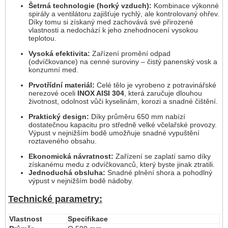
Šetrná technologie (horký vzduch):
Kombinace výkonné
spirály a ventilátoru zajišťuje rychlý, ale kontrolovaný ohřev.
Díky tomu si získaný med zachovává své přirozené
vlastnosti a nedochází k jeho znehodnocení vysokou
teplotou.
Vysoká efektivita:
Zařízení promění odpad
(odvíčkovance) na cenné suroviny – čistý panenský vosk a
konzumní med.
Prvotřídní materiál:
Celé tělo je vyrobeno z potravinářské
nerezové oceli
INOX AISI 304
, která zaručuje dlouhou
životnost, odolnost vůči kyselinám, korozi a snadné čištění.
Praktický design:
Díky průměru 650 mm nabízí
dostatečnou kapacitu pro středně velké včelařské provozy.
Výpust v nejnižším bodě umožňuje snadné vypuštění
roztaveného obsahu.
Ekonomická návratnost:
Zařízení se zaplatí samo díky
získanému medu z odvíčkovanců, který byste jinak ztratili.
Jednoduchá obsluha:
Snadné plnění shora a pohodlný
výpust v nejnižším bodě nádoby.
Technické parametry:
Vlastnost
Specifikace