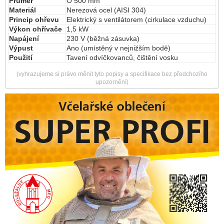
Průměr
O 500 mm
Materiál
Nerezová ocel (AISI 304)
Princip ohřevu
Elektrický s ventilátorem (cirkulace vzduchu)
Výkon ohřívače
1,5 kW
Napájení
230 V (běžná zásuvka)
Výpust
Ano (umístěný v nejnižším bodě)
Použití
Tavení odvíčkovanců, čištění vosku
(vyhrazujeme si právo měnit tyto popisy a specifikace bez předchozího
upozornění)