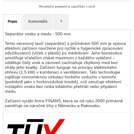
Recyklační poplatek je započítán v ceně
Popis
Komentáře
?
Separátor vosku a medu - 500 mm
Tento nerezový tavič (separátor) s průměrem 500 mm je vysoce
efektivní zařízení navržené pro rychlé a hygienické zpracování
odvíčkovanců (víček z plástů) po medobraní. Jeho konstrukce
umožňuje včelařům získat maximum z každého vytáčení –
odděluje čistý vosk a zároveň zachraňuje zbytkový med bez
ztráty jeho kvality. Zařízení funguje na principu elektrického
ohřevu (1,5 kW) v kombinaci s ventilátorem. Tato technologie
zajišťuje rovnoměrnou cirkulaci horkého vzduchu v komoře
(podobně jako v horkovzdušné troubě), což zaručuje efektivní
roztápění vosku bez rizika lokálního přehřátí nebo připálení
medu.
Zařízení vyrábí firma FINANS, která se od roku 2000 primárně
zaměřuje na náročné trhy v Německu a Rakousku.