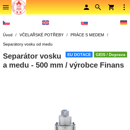
Úvod
/
VČELAŘSKÉ POTŘEBY
/
PRÁCE S MEDEM
/
Separátory vosku od medu
Separátor vosku
EU DOTACE
GEIS / Doprava
a medu - 500 mm / výrobce Finans