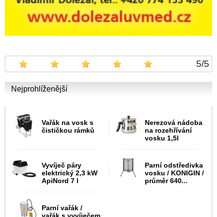
5
/
5
Nejprohlíženější
Vařák na vosk s
Nerezová nádoba
čističkou rámků
na rozehřívání
vosku 1,5l
Vyvíječ páry
Parní odstředivka
elektrický 2,3 kW
vosku / KONIGIN /
ApiNord 7 l
průměr 640...
Parní vařák /
vařák s vyvíječem