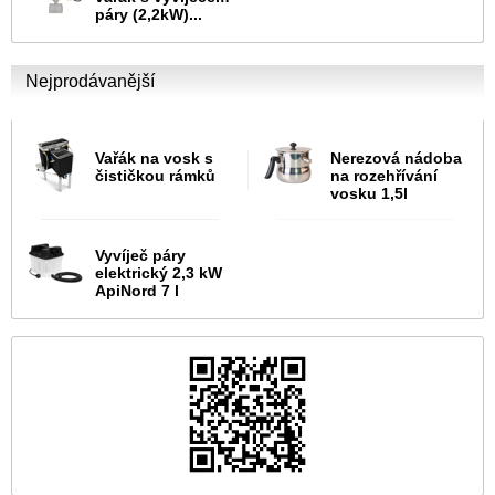
páry (2,2kW)...
Nejprodávanější
Vařák na vosk s
Nerezová nádoba
čističkou rámků
na rozehřívání
vosku 1,5l
Vyvíječ páry
elektrický 2,3 kW
ApiNord 7 l