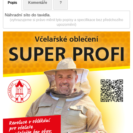
Popis
Komentáře
?
Náhradní síto do tavidla.
(vyhrazujeme si právo měnit tyto popisy a specifikace bez předchozího
upozornění)