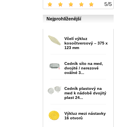
5
/
5
Nejprohlíženější
Včelí výkluz
kosočtvercový – 375 x
123 mm
Cedník síto na med,
dvojité / nerezové
oválné 3...
Cedník plastový na
med k nádobě dvojitý
plast 24...
Výkluz mezi nástavky
16 otvorů