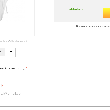
skladem
Recyklační poplatek je započ
ou ilustračního charakteru)
e
?
no (název firmy)
*
il
*