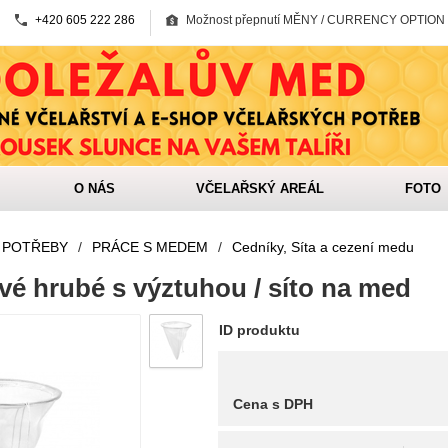
+420 605 222 286
Možnost přepnutí MĚNY / CURRENCY OPTION
O NÁS
VČELAŘSKÝ AREÁL
FOTO
 POTŘEBY
/
PRÁCE S MEDEM
/
Cedníky, Síta a cezení medu
vé hrubé s výztuhou / síto na med
ID produktu
Cena s DPH