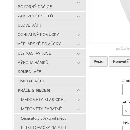
POKORNÝ DAČICE
ZABEZPEČENÍ ÚLŮ
ÚLOVÉ VÁHY
OCHRANNÉ POMŮCKY
VČELAŘSKÉ POMŮCKY
(obrázky js
ÚLY NÁSTAVKOVÉ
Popis
Komentář
VÝROBA RÁMKŮ
KRMENÍ VČEL
Jmé
OMETAČ VČEL
PRÁCE S MEDEM
MEDOMETY KLASICKÉ
Ema
MEDOMETY ZVRATNÉ
Separátory vosku od medu
Tel.
ETIKETOVAČKA NA MED