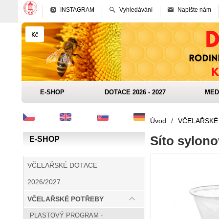
INSTAGRAM
Vyhledávání
Napište nám
E-SHOP
DOTACE 2026 - 2027
MED
Úvod
/
VČELAŘSKÉ
Síto sylono
E-SHOP
VČELAŘSKÉ DOTACE
2026/2027
VČELAŘSKÉ POTŘEBY
PLASTOVÝ PROGRAM -