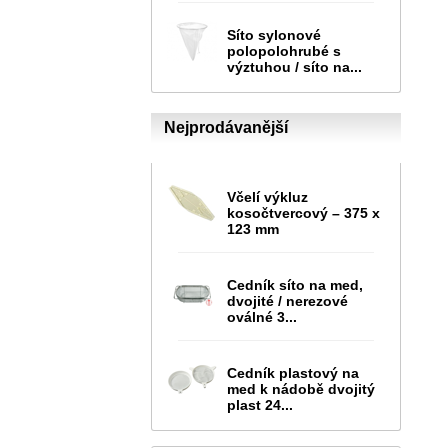
Síto sylonové
polopolohrubé s
výztuhou / síto na...
Nejprodávanější
Včelí výkluz
kosočtvercový – 375 x
123 mm
Cedník síto na med,
dvojité / nerezové
oválné 3...
Cedník plastový na
med k nádobě dvojitý
plast 24...