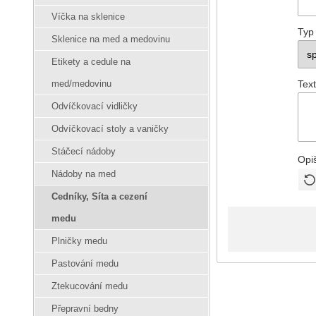
Víčka na sklenice
Typ
Sklenice na med a medovinu
Etikety a cedule na
Text
med/medovinu
Odvíčkovací vidličky
Odvíčkovací stoly a vaničky
Stáčecí nádoby
Opi
Nádoby na med
Cedníky, Síta a cezení
medu
Plničky medu
Pastování medu
Ztekucování medu
Přepravní bedny