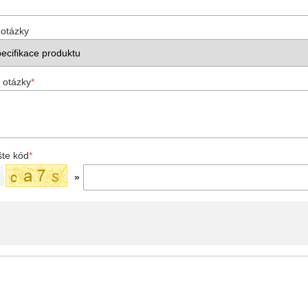
 otázky
 otázky
*
šte kód
*
»