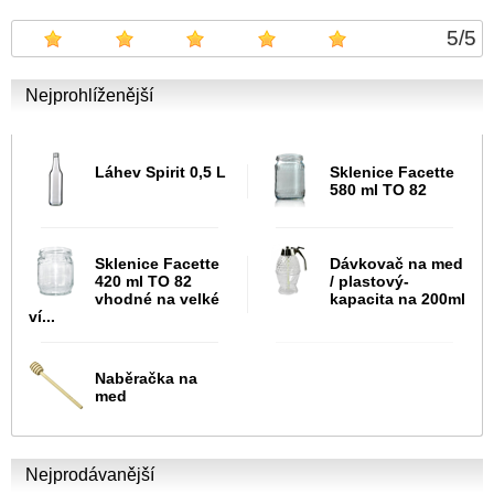
5
/
5
Nejprohlíženější
Láhev Spirit 0,5 L
Sklenice Facette
580 ml TO 82
Sklenice Facette
Dávkovač na med
420 ml TO 82
/ plastový-
vhodné na velké
kapacita na 200ml
ví...
Naběračka na
med
Nejprodávanější