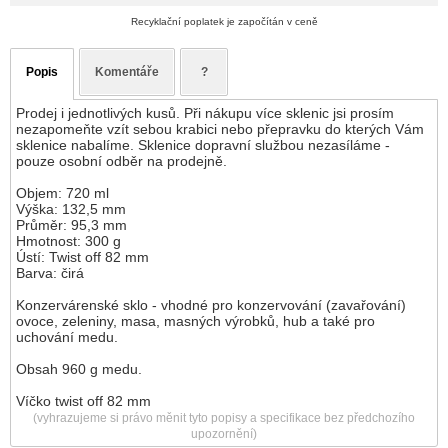
Recyklační poplatek je započítán v ceně
Popis
Komentáře
?
Prodej i jednotlivých kusů. Při nákupu více sklenic jsi prosím
nezapomeňte vzít sebou krabici nebo přepravku do kterých Vám
sklenice nabalíme. Sklenice dopravní službou nezasíláme -
pouze osobní odběr na prodejně.
Objem: 720 ml
Výška: 132,5 mm
Průměr: 95,3 mm
Hmotnost: 300 g
Ústí: Twist off 82 mm
Barva: čirá
Konzervárenské sklo - vhodné pro konzervování (zavařování)
ovoce, zeleniny, masa, masných výrobků, hub a také pro
uchování medu.
Obsah 960 g medu.
Víčko twist off 82 mm
(vyhrazujeme si právo měnit tyto popisy a specifikace bez předchozího
upozornění)