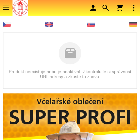
Produkt neexistuje nebo je neaktivní. Zkontrolujte si správnost
URL adresy a zkuste to znovu.