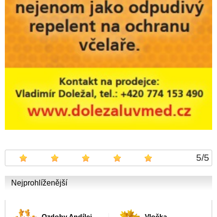
5
/
5
Nejprohlíženější
Ozdoby Andílci
Vločka