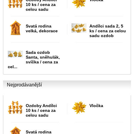
10 ks / cena za
celou sadu
Svatá rodina
Andílci sada 2, 5
velká, dekorace
ks / cena za celou
sadu ozdob
Sada ozdob
Santa, sněhulák,
svíčka / cena za
cel...
Nejprodávanější
Ozdoby Andílci
Vločka
10 ks / cena za
celou sadu
Svatá rodina