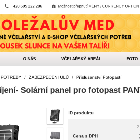
+420 605 222 286
Možnost přepnutí MĚNY / CURRENCY OPTION
O NÁS
VČELAŘSKÝ AREÁL
FOTO
 POTŘEBY
/
ZABEZPEČENÍ ÚLŮ
/
Příslušenství Fotopastí
íjení- Solární panel pro fotopast PA
ID produktu
2
Cena s DPH