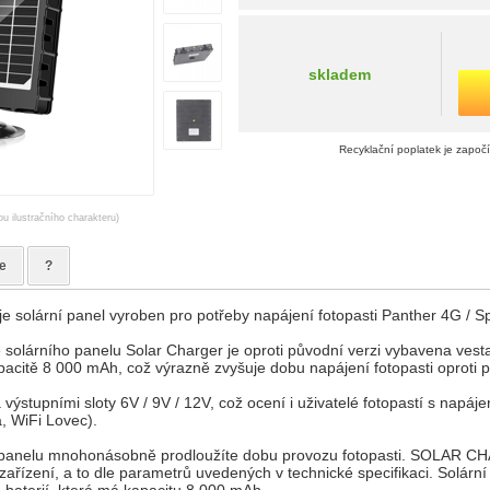
skladem
Recyklační poplatek je započ
ou ilustračního charakteru)
e
?
olární panel vyroben pro potřeby napájení fotopasti Panther 4G / Sp
 solárního panelu Solar Charger je oproti původní verzi vybavena ves
acitě 8 000 mAh, což výrazně zvyšuje dobu napájení fotopasti oproti
 výstupními sloty 6V / 9V / 12V, což ocení i uživatelé fotopastí s napáj
a, WiFi Lovec).
 panelu mnohonásobně prodloužíte dobu provozu fotopasti. SOLAR CH
 zařízení, a to dle parametrů uvedených v technické specifikaci. Solárn
baterií, která má kapacitu 8 000 mAh.