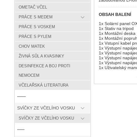
OMETAČ VČEL
OBSAH BALENÍ
PRÁCE S MEDEM
1x Solární panel
PRÁCE S VOSKEM
1x Stativ na tripod
1x Montážní deska
PRÁCE S PYLEM
1x Montážní popruh
1x Vstupní kabel pr
CHOV MATEK
1x Výstupní napáje
1x Výstupní napáje
ŽIVNÁ SŮL A KVASINKY
1x Výstupní napáje
1x Výstupní napájec
DESINFEKCE A BOJ PROTI
1x Uživatelský man
NEMOCEM
VČELAŘSKÁ LITERATURA
-------
SVÍČKY ZE VČELÍHO VOSKU
SVÍČKY ZE VČELÍHO VOSKU
------