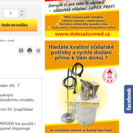
Vložit do košíku
ítán v ceně
ider 4G. T
tavěným
 původnímu modelu.
ením 6V (například
ARGER lze použít i
í panel disponuje