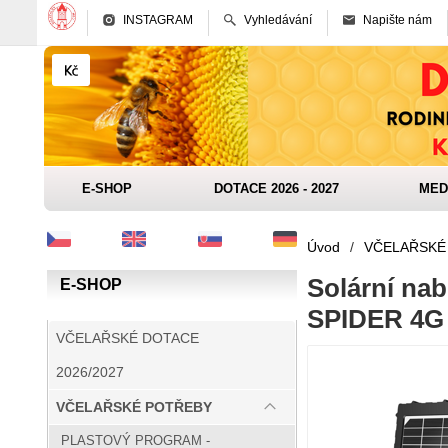
INSTAGRAM
Vyhledávání
Napište nám
E-SHOP
DOTACE 2026 - 2027
MED
Úvod
/
VČELAŘSKÉ
Solární nab
E-SHOP
SPIDER 4G
VČELAŘSKÉ DOTACE
2026/2027
VČELAŘSKÉ POTŘEBY
PLASTOVÝ PROGRAM -