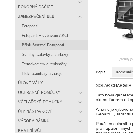
POKORNÝ DAČICE
ZABEZPEČENÍ ÚLŮ
Fotopasti
Fotopasti + vybavení AKCE
Příslušenství Fotopastí
Svítilny, čelovky a žárkovy
(obrázky js
Termokamery a teploměry
Popis
Komentář
Elektrocentrály a zdroje
ÚLOVÉ VÁHY
SOLAR CHARGER je s
OCHRANNÉ POMŮCKY
Tato nová generace
akumulátorem o kap
VČELAŘSKÉ POMŮCKY
A navíc je vybavena
ÚLY NÁSTAVKOVÉ
Gepard II, Tarantul
VÝROBA RÁMKŮ
Použitím solárního
pro napájení jiných
KRMENÍ VČEL
zabudovanou Li-Ion 