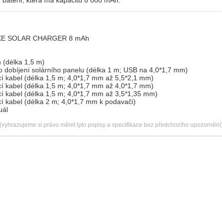
 OXE SOLAR CHARGER 8 mAh
 (délka 1,5 m)
o dobíjení solárního panelu (délka 1 m; USB na 4,0*1,7 mm)
cí kabel (délka 1,5 m; 4,0*1,7 mm až 5,5*2,1 mm)
cí kabel (délka 1,5 m; 4,0*1,7 mm až 4,0*1,7 mm)
cí kabel (délka 1,5 m; 4,0*1,7 mm až 3,5*1,35 mm)
í kabel (délka 2 m; 4,0*1,7 mm k podavači)
uál
(vyhrazujeme si právo měnit tyto popisy a specifikace bez předchozího upozornění