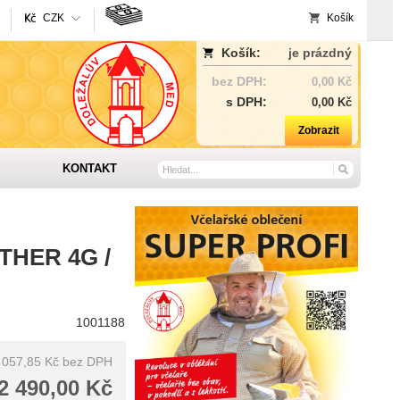
CZK
Košík
Košík:
je prázdný
bez DPH:
0,00 Kč
s DPH:
0,00 Kč
Zobrazit
KONTAKT
NTHER 4G /
1001188
 057,85 Kč
bez DPH
2 490,00 Kč