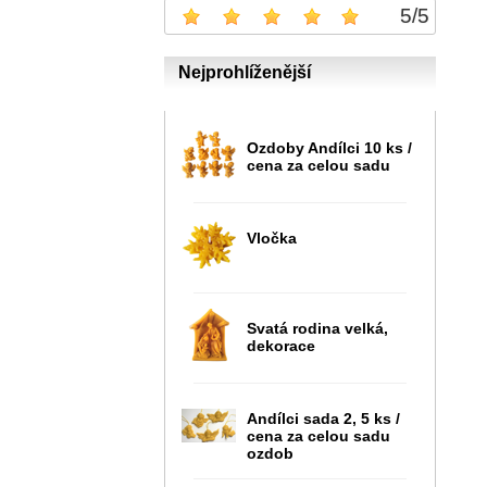
5
/
5
Nejprohlíženější
Ozdoby Andílci 10 ks /
cena za celou sadu
Vločka
Svatá rodina velká,
dekorace
Andílci sada 2, 5 ks /
cena za celou sadu
ozdob