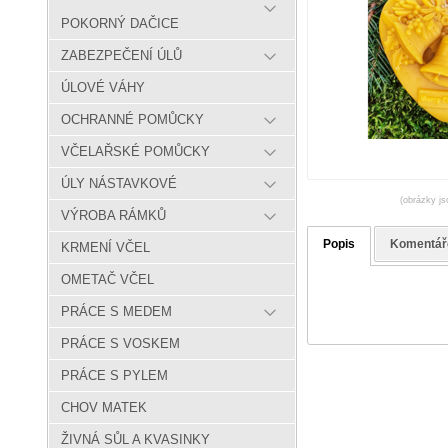
POKORNÝ DAČICE
ZABEZPEČENÍ ÚLŮ
ÚLOVÉ VÁHY
OCHRANNÉ POMŮCKY
VČELAŘSKÉ POMŮCKY
ÚLY NÁSTAVKOVÉ
(obrázky js
VÝROBA RÁMKŮ
Popis
Komentář
KRMENÍ VČEL
OMETAČ VČEL
PRÁCE S MEDEM
PRÁCE S VOSKEM
PRÁCE S PYLEM
CHOV MATEK
ŽIVNÁ SŮL A KVASINKY