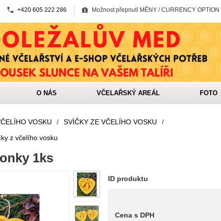
+420 605 222 286
Možnost přepnutí MĚNY / CURRENCY OPTION
O NÁS
VČELAŘSKÝ AREÁL
FOTO
VČELÍHO VOSKU
/
SVÍČKY ZE VČELÍHO VOSKU
/
ky z včelího vosku
vonky 1ks
ID produktu
Cena s DPH