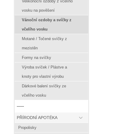
Velikonoční ozdoby z včelího
vosku na pověšení
Vánoční ozdoby a svíčky z
včelího vosku
Motané / Točené svíčky z
mezistěn
Formy na svíčky
Výroba svíček / Plástve a
knoty pro vlastní výrobu
Dárkové balení svíčky ze
včelího vosku
------
PŘÍRODNÍ APOTÉKA
Propolisky