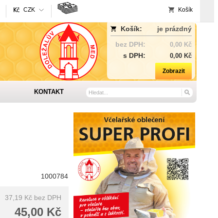
CZK
Košík
Košík:
je prázdný
bez DPH:
0,00 Kč
s DPH:
0,00 Kč
Zobrazit
KONTAKT
1000784
37,19 Kč
bez DPH
45,00 Kč