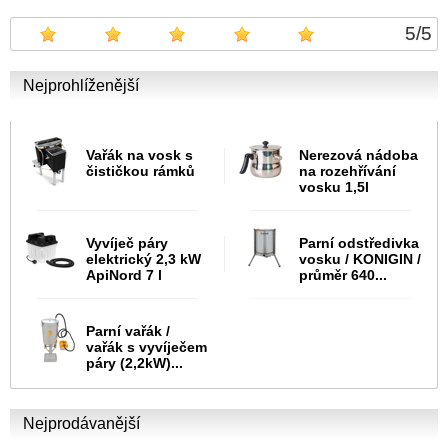
5
/
5
Nejprohlíženější
Vařák na vosk s
Nerezová nádoba
čističkou rámků
na rozehřívání
vosku 1,5l
Vyvíječ páry
Parní odstředivka
elektrický 2,3 kW
vosku / KONIGIN /
ApiNord 7 l
průměr 640...
Parní vařák /
vařák s vyvíječem
páry (2,2kW)...
Nejprodávanější