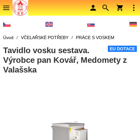
Úvod
/
VČELAŘSKÉ POTŘEBY
/
PRÁCE S VOSKEM
Tavidlo vosku sestava.
EU DOTACE
Výrobce pan Kovář, Medomety z
Valašska