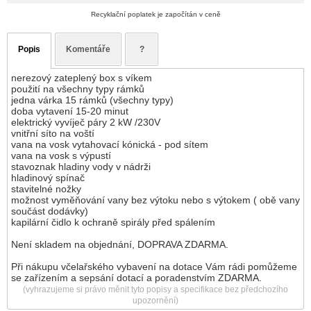
Recyklační poplatek je započítán v ceně
Popis
Komentáře
?
nerezový zateplený box s víkem
použití na všechny typy rámků
jedna várka 15 rámků (všechny typy)
doba vytavení 15-20 minut
elektrický vyvíječ páry 2 kW /230V
vnitřní síto na voští
vana na vosk vytahovací kónická - pod sítem
vana na vosk s výpustí
stavoznak hladiny vody v nádrži
hladinový spínač
stavitelné nožky
možnost vyměňování vany bez výtoku nebo s výtokem ( obě vany
součást dodávky)
kapilární čidlo k ochraně spirály před spálením
Není skladem na objednání, DOPRAVA ZDARMA.
Při nákupu včelařského vybavení na dotace Vám rádi pomůžeme
se zařízením a sepsání dotací a poradenstvím ZDARMA.
(vyhrazujeme si právo měnit tyto popisy a specifikace bez předchozího
upozornění)