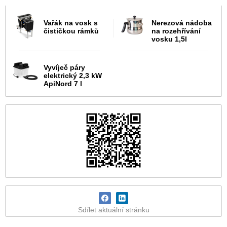
Vařák na vosk s
Nerezová nádoba
čističkou rámků
na rozehřívání
vosku 1,5l
Vyvíječ páry
elektrický 2,3 kW
ApiNord 7 l
Sdílet aktuální stránku