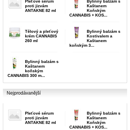
Pleťové sérum
Bylinný balzám s
proti jizvám
Kaštanem
ANTAKNE 82 ml
Koňským
CANNABIS + KOS...
Tělový a pleťový
Bylinný balzám s
krém CANNABIS
Kostivalem a
260 ml
Kaštanem
koňským 3...
Bylinný balzám s
Kaštanem
koňským
CANNABIS 300 m...
Nejprodávanější
Pleťové sérum
Bylinný balzám s
proti jizvám
Kaštanem
ANTAKNE 82 ml
Koňským
CANNABIS + KOS...