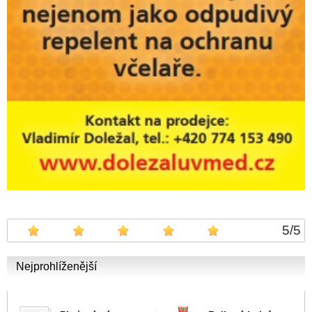
5
/
5
Nejprohlíženější