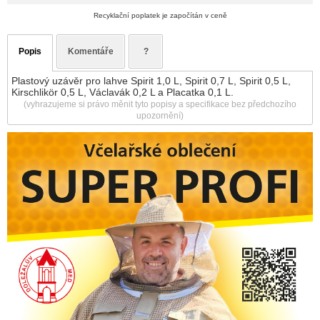
Recyklační poplatek je započítán v ceně
Popis
Komentáře
?
Plastový uzávěr pro lahve Spirit 1,0 L, Spirit 0,7 L, Spirit 0,5 L,
Kirschlikör 0,5 L, Václavák 0,2 L a Placatka 0,1 L.
(vyhrazujeme si právo měnit tyto popisy a specifikace bez předchozího
upozornění)