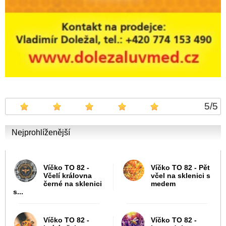
5
/
5
Nejprohlíženější
Víčko TO 82 -
Víčko TO 82 - Pět
Včelí královna
včel na sklenici s
černé na sklenici
medem
s...
Víčko TO 82 -
Víčko TO 82 -