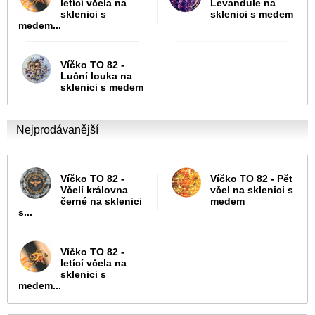
letící včela na
Levandule na
sklenici s
sklenici s medem
medem...
Víčko TO 82 -
Luční louka na
sklenici s medem
Nejprodávanější
Víčko TO 82 -
Víčko TO 82 - Pět
Včelí královna
včel na sklenici s
černé na sklenici
medem
s...
Víčko TO 82 -
letící včela na
sklenici s
medem...