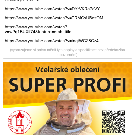
https://www.youtube.com/watch?v=DYrVKRa7cVY
https://www.youtube.com/watch?v=TRMCxUBesOM
https://www.youtube.com/watch?
v=wPq1BUXlf74&feature=emb_title
https://www.youtube.com/watch?v=tnqtWCZ8Cz4
(vyhrazujeme si právo měnit tyto popisy a specifikace bez předchozího
upozornění)