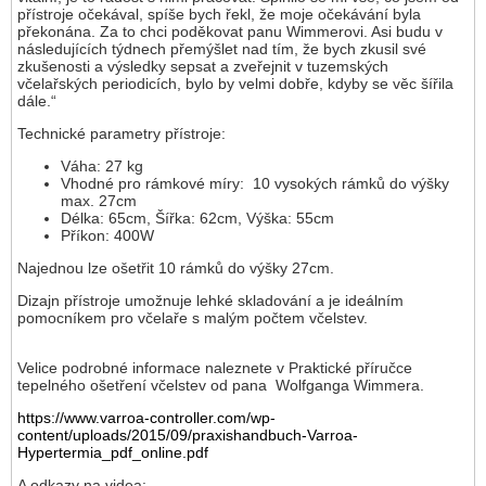
přístroje očekával, spíše bych řekl, že moje očekávání byla
překonána. Za to chci poděkovat panu Wimmerovi. Asi budu v
následujících týdnech přemýšlet nad tím, že bych zkusil své
zkušenosti a výsledky sepsat a zveřejnit v tuzemských
včelařských periodicích, bylo by velmi dobře, kdyby se věc šířila
dále.“
Technické parametry přístroje:
Váha: 27 kg
Vhodné pro rámkové míry: 10 vysokých rámků do výšky
max. 27cm
Délka: 65cm, Šířka: 62cm, Výška: 55cm
Příkon: 400W
Najednou lze ošetřit 10 rámků do výšky 27cm.
Dizajn přístroje umožnuje lehké skladování a je ideálním
pomocníkem pro včelaře s malým počtem včelstev.
Velice podrobné informace naleznete v Praktické příručce
tepelného ošetření včelstev od pana Wolfganga Wimmera.
https://www.varroa-controller.com/wp-
content/uploads/2015/09/praxishandbuch-Varroa-
Hypertermia_pdf_online.pdf
A odkazy na videa: