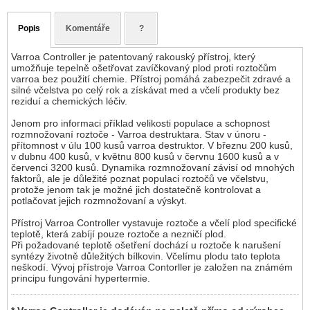
Popis
Komentáře
?
Varroa Controller je patentovaný rakouský přístroj, který
umožňuje tepelně ošetřovat zavíčkovaný plod proti roztočům
varroa bez použití chemie. Přístroj pomáhá zabezpečit zdravé a
silné včelstva po celý rok a získávat med a včelí produkty bez
reziduí a chemických léčiv.
Jenom pro informaci příklad velikosti populace a schopnost
rozmnožovaní roztoče - Varroa destruktara. Stav v únoru -
přítomnost v úlu 100 kusů varroa destruktor. V březnu 200 kusů,
v dubnu 400 kusů, v květnu 800 kusů v červnu 1600 kusů a v
červenci 3200 kusů. Dynamika rozmnožovaní závisí od mnohých
faktorů, ale je důležité poznat populaci roztočů ve včelstvu,
protože jenom tak je možné jich dostatečně kontrolovat a
potlačovat jejich rozmnožovaní a výskyt.
Přístroj Varroa Controller vystavuje roztoče a včelí plod specifické
teplotě, která zabíjí pouze roztoče a nezničí plod.
Při požadované teplotě ošetření dochází u roztoče k narušení
syntézy životně důležitých bílkovin. Včelímu plodu tato teplota
neškodí. Vývoj přístroje Varroa Contorller je založen na známém
principu fungování hypertermie.