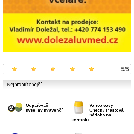
5
/
5
Nejprohlíženější
Odpařovač
Varroa easy
kyseliny mravenčí
Check / Plastová
nádoba na
kontrolu ...