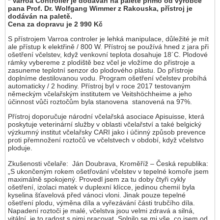
* Varroa Controller je dodáván na paletě přímo od výrobce
pana Prof. Dr. Wolfgang Wimmer z Rakouska, přístroj je
dodáván na paletě.
Cena za dopravu je 2 990 Kč
S přístrojem Varroa controler je lehká manipulace, důležité je mít
ale přístup k elektřině / 800 W. Přístroj se používá hned z jara při
ošetření včelstev, když venkovní teplota dosahuje 18´C. Plodové
rámky vybereme z plodiště bez včel je vložíme do přistroje a
zasuneme teplotní senzor do plodového plástu. Do přístroje
doplníme destilovanou vodu. Program ošetření včelstev probíhá
automaticky / 2 hodiny. Přístroj byl v roce 2017 testovaným
německým včelařským institutem ve Veitshöchheime a jeho
účinnost vůči roztočům byla stanovena stanovená na 97%.
Přístroj doporučuje národní včelařská asociace Apisuisse, která
poskytuje veterinární služby v oblasti včelařství a také belgický
výzkumný institut včelařsky CARI jako i účinný způsob prevence
proti přemnožení roztočů ve včelstvech v období, když včelstvo
ploduje.
Zkušenosti včelaře: Ján Doubrava, Kroměříž – Česká republika:
„S ukončeným rokem ošetřování včelstev v tepelné komoře jsem
maximálně spokojený. Provedl jsem za tu doby čtyři cykly
ošetření, izolaci matek v duplexní klícce, jedinou chemií byla
kyselina šťavelová před vánoci vloni. Jinak pouze tepelné
ošetření plodu, výměna díla a vyřezávání části trubčího díla.
Napadení roztoči je malé, včelstva jsou velmi zdravá a silná,
vitální, je to radost s nimi pracovat. Splnilo se mi vše, co jsem od