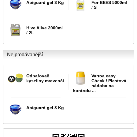
Apiguard gel 3 Kg
For BEES 5000ml
/ 5l
Hive Alive 2000ml
/ 2L
Nejprodávanější
Odpařovač
Varroa easy
kyseliny mravenčí
Check / Plastová
nádoba na
kontrolu ...
Apiguard gel 3 Kg