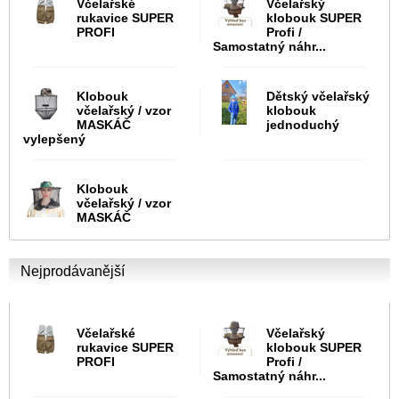
Včelařské
Včelařský
rukavice SUPER
klobouk SUPER
PROFI
Profi /
Samostatný náhr...
Klobouk
Dětský včelařský
včelařský / vzor
klobouk
MASKÁČ
jednoduchý
vylepšený
Klobouk
včelařský / vzor
MASKÁČ
Nejprodávanější
Včelařské
Včelařský
rukavice SUPER
klobouk SUPER
PROFI
Profi /
Samostatný náhr...