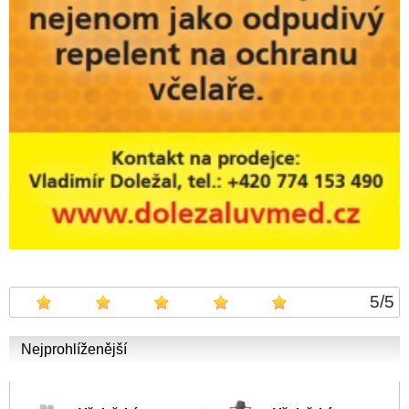
5
/
5
Nejprohlíženější