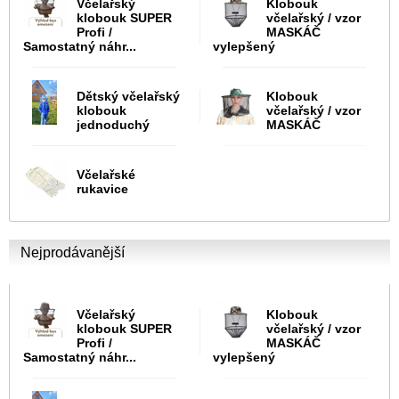
Včelařský
Klobouk
klobouk SUPER
včelařský / vzor
Profi /
MASKÁČ
Samostatný náhr...
vylepšený
Dětský včelařský
Klobouk
klobouk
včelařský / vzor
jednoduchý
MASKÁČ
Včelařské
rukavice
Nejprodávanější
Včelařský
Klobouk
klobouk SUPER
včelařský / vzor
Profi /
MASKÁČ
Samostatný náhr...
vylepšený