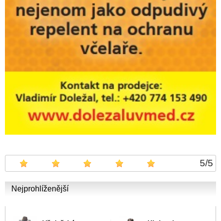
5
/
5
Nejprohlíženější