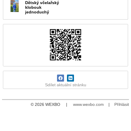
Dětský včelařský
klobouk
jednoduchý
Sdílet aktuální stránku
© 2026 WEXBO |
www.wexbo.com
|
Přihlásit