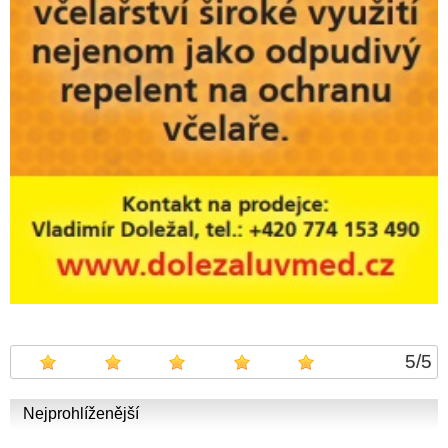
5
/
5
Nejprohlíženější