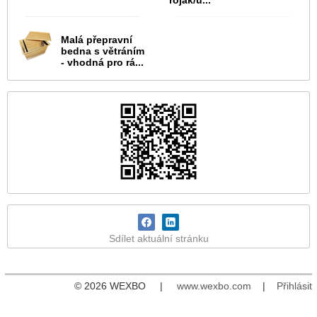
roják/u...
Malá přepravní
bedna s větráním
- vhodná pro rá...
Sdílet aktuální stránku
© 2026 WEXBO |
www.wexbo.com
|
Přihlásit