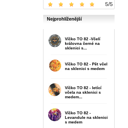
5
/
5
Nejprohlíženější
Víčko TO 82 -Včelí
královna černé na
sklenici s...
Víčko TO 82 - Pět včel
na sklenici s medem
Víčko TO 82 - letící
včela na sklenici s
medem...
Víčko TO 82 -
Levandule na sklenici
s medem