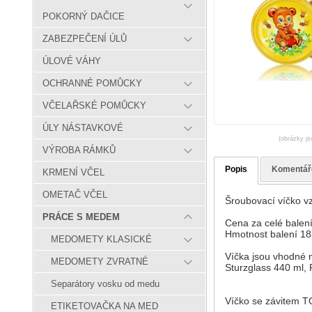
POKORNÝ DAČICE
ZABEZPEČENÍ ÚLŮ
ÚLOVÉ VÁHY
OCHRANNÉ POMŮCKY
VČELAŘSKÉ POMŮCKY
ÚLY NÁSTAVKOVÉ
(obrázky js
VÝROBA RÁMKŮ
Popis
Komentář
KRMENÍ VČEL
OMETAČ VČEL
Šroubovací víčko v
PRÁCE S MEDEM
Cena za celé balen
Hmotnost balení 18k
MEDOMETY KLASICKÉ
Víčka jsou vhodné n
MEDOMETY ZVRATNÉ
Sturzglass 440 ml, 
Separátory vosku od medu
Víčko se závitem TO
ETIKETOVAČKA NA MED