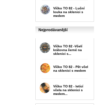
Víčko TO 82 - Luční
louka na sklenici s
medem
Nejprodávanější
Víčko TO 82 -Včelí
královna černé na
sklenici s...
Víčko TO 82 - Pět včel
na sklenici s medem
Víčko TO 82 - letící
včela na sklenici s
medem...