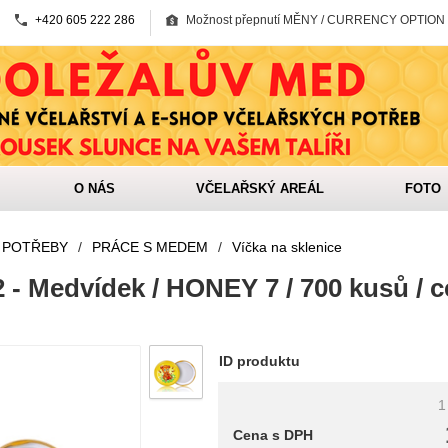
+420 605 222 286
Možnost přepnutí MĚNY / CURRENCY OPTION
O NÁS
VČELAŘSKÝ AREÁL
FOTO
 POTŘEBY
/
PRÁCE S MEDEM
/
Víčka na sklenice
 - Medvídek / HONEY 7 / 700 kusů / c
ID produktu
1
Cena s DPH