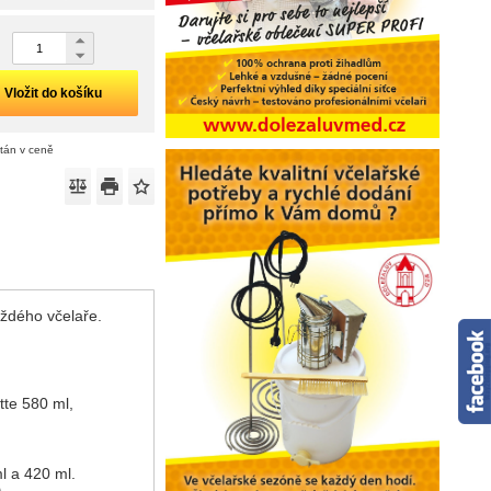
Vložit do košíku
ítán v ceně
ždého včelaře.
tte 580 ml,
l a 420 ml.