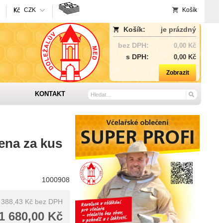
CZK
Košík
Košík:
je prázdný
bez DPH:
0,00 Kč
s DPH:
0,00 Kč
Zobrazit
KONTAKT
ena za kus
1000908
 388,43 Kč
bez DPH
1 680,00 Kč