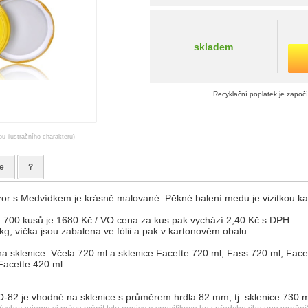
skladem
Recyklační poplatek je započ
ou ilustračního charakteru)
e
?
zor s Medvídkem je krásně malované. Pěkné balení medu je vizitkou ka
í 700 kusů je 1680 Kč / VO cena za kus pak vychází 2,40 Kč s DPH.
g, víčka jsou zabalena ve fólii a pak v kartonovém obalu.
a sklenice: Včela 720 ml a sklenice Facette 720 ml, Fass 720 ml, Face
Facette 420 ml.
-82 je vhodné na sklenice s průměrem hrdla 82 mm, tj. sklenice 730 m