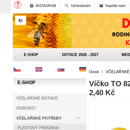
INSTAGRAM
Vyhledávání
Napište nám
E-SHOP
DOTACE 2026 - 2027
MED
Úvod
/
VČELAŘSKÉ
Víčko TO 82
E-SHOP
2,40 Kč
VČELAŘSKÉ DOTACE
2026/2027
VČELAŘSKÉ POTŘEBY
PLASTOVÝ PROGRAM -