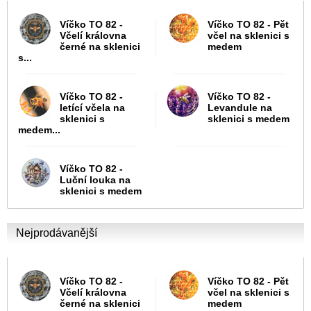
Víčko TO 82 -
Víčko TO 82 - Pět
Včelí královna
včel na sklenici s
černé na sklenici
medem
s...
Víčko TO 82 -
Víčko TO 82 -
letící včela na
Levandule na
sklenici s
sklenici s medem
medem...
Víčko TO 82 -
Luční louka na
sklenici s medem
Nejprodávanější
Víčko TO 82 -
Víčko TO 82 - Pět
Včelí královna
včel na sklenici s
černé na sklenici
medem