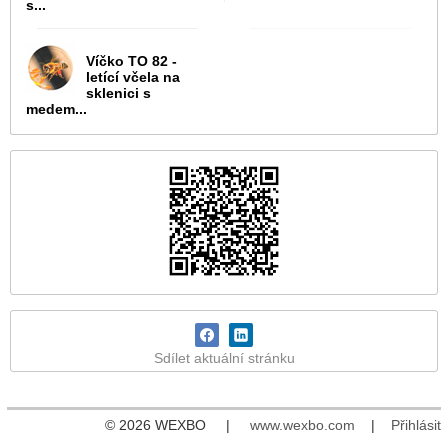
s...
Víčko TO 82 -
letící včela na
sklenici s
medem...
Sdílet aktuální stránku
© 2026 WEXBO |
www.wexbo.com
|
Přihlásit