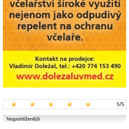
5
/
5
Nejprohlíženější