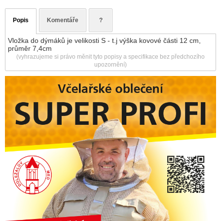
Popis
Komentáře
?
Vložka do dýmáků je velikosti S - t.j výška kovové části 12 cm,
průměr 7,4cm
(vyhrazujeme si právo měnit tyto popisy a specifikace bez předchozího
upozornění)