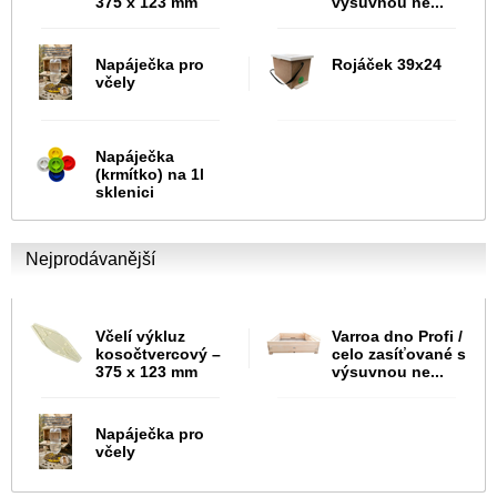
375 x 123 mm
výsuvnou ne...
Napáječka pro
Rojáček 39x24
včely
Napáječka
(krmítko) na 1l
sklenici
Nejprodávanější
Včelí výkluz
Varroa dno Profi /
kosočtvercový –
celo zasíťované s
375 x 123 mm
výsuvnou ne...
Napáječka pro
včely