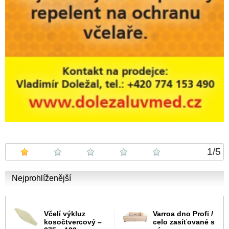
1
/
5
Nejprohlíženější
Včelí výkluz
Varroa dno Profi /
kosočtvercový –
celo zasíťované s