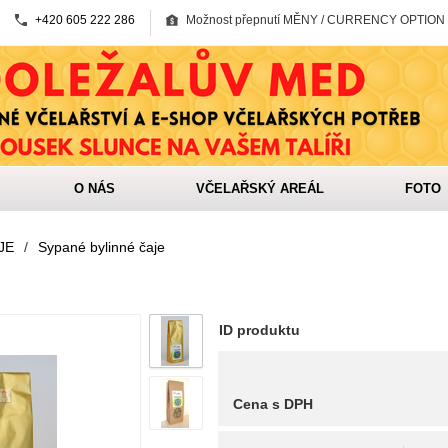
+420 605 222 286
Možnost přepnutí MĚNY / CURRENCY OPTION
O NÁS
VČELAŘSKÝ AREÁL
FOTO
JE
/
Sypané bylinné čaje
ID produktu
Cena s DPH