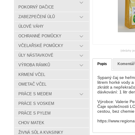
POKORNÝ DAČICE
ZABEZPEČENÍ ÚLŮ
ÚLOVÉ VÁHY
OCHRANNÉ POMŮCKY
VČELAŘSKÉ POMŮCKY
(obrázky js
ÚLY NÁSTAVKOVÉ
Popis
Komentář
VÝROBA RÁMKŮ
KRMENÍ VČEL
Sypaný čaj se heřmá
litrem horké vody a
OMETAČ VČEL
zkrátit a nepřekra
dávkování: 1 litr d
PRÁCE S MEDEM
Výrobce: Valerie Pe
PRÁCE S VOSKEM
Čaje společnosti LC
cestou, bez chemie 
PRÁCE S PYLEM
https://www.regional
CHOV MATEK
ŽIVNÁ SŮL A KVASINKY