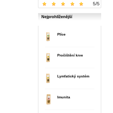
5
/
5
Nejprohlíženější
Plíce
Pročištění krve
Lymfatický systém
Imunita