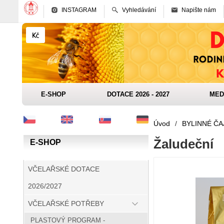
INSTAGRAM
Vyhledávání
Napište nám
E-SHOP
DOTACE 2026 - 2027
MED
Úvod
/
BYLINNÉ ČA
Žaludeční
E-SHOP
VČELAŘSKÉ DOTACE
2026/2027
VČELAŘSKÉ POTŘEBY
PLASTOVÝ PROGRAM -