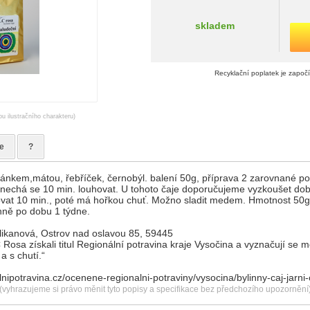
skladem
Recyklační poplatek je započ
ou ilustračního charakteru)
e
?
nkem,mátou, řebříček, černobýl. balení 50g, příprava 2 zarovnané pol. 
 nechá se 10 min. louhovat. U tohoto čaje doporučujeme vyzkoušet dobu
čovat 10 min., poté má hořkou chuť. Možno sladit medem. Hmotnost 5
enně po dobu 1 týdne.
likanová, Ostrov nad oslavou 85, 59445
 Rosa získali titul Regionální potravina kraje Vysočina a vyznačují se 
a s chutí.“
nipotravina.cz/ocenene-regionalni-potraviny/vysocina/bylinny-caj-jarni-
(vyhrazujeme si právo měnit tyto popisy a specifikace bez předchozího upozornění