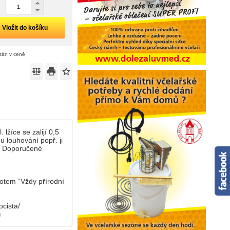
Vložit do košíku
ítán v ceně
lžíce se zalijí 0,5
 louhování popř. ji
0g Doporučené
motem “Vždy přírodní
ocista/
)