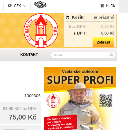
CZK
Košík
Košík:
je prázdný
bez DPH:
0,00 Kč
s DPH:
0,00 Kč
Zobrazit
KONTAKT
1000305
61,98 Kč
bez DPH
75,00 Kč