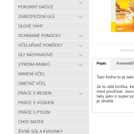
POKORNÝ DAČICE
ZABEZPEČENÍ ÚLŮ
ÚLOVÉ VÁHY
OCHRANNÉ POMŮCKY
VČELAŘSKÉ POMŮCKY
(obrázky js
ÚLY NÁSTAVKOVÉ
Popis
Komentář
VÝROBA RÁMKŮ
KRMENÍ VČEL
Tato kniha to je ta
OMETAČ VČEL
Je to útlá knížka, k
med používat. Jsou 
PRÁCE S MEDEM
taky jako o super p
je skvělá
PRÁCE S VOSKEM
PRÁCE S PYLEM
CHOV MATEK
ŽIVNÁ SŮL A KVASINKY