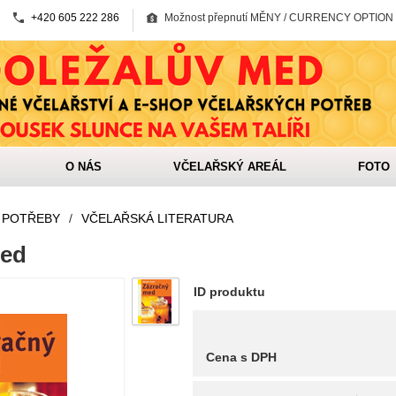
+420 605 222 286
Možnost přepnutí MĚNY / CURRENCY OPTION
O NÁS
VČELAŘSKÝ AREÁL
FOTO
 POTŘEBY
/
VČELAŘSKÁ LITERATURA
med
ID produktu
Cena s DPH