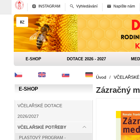
INSTAGRAM
Vyhledávání
Napište nám
E-SHOP
DOTACE 2026 - 2027
MED
Úvod
/
VČELAŘSKÉ
Zázračný 
E-SHOP
VČELAŘSKÉ DOTACE
2026/2027
VČELAŘSKÉ POTŘEBY
PLASTOVÝ PROGRAM -