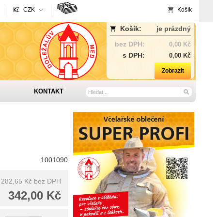
CZK
Košík
Košík:
je prázdný
bez DPH:
0,00 Kč
s DPH:
0,00 Kč
Zobrazit
KONTAKT
1001090
282,65 Kč
bez DPH
342,00 Kč