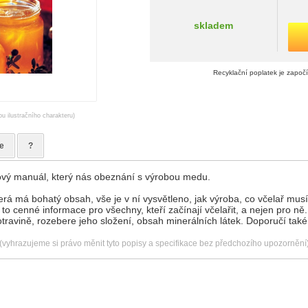
skladem
Recyklační poplatek je započ
ou ilustračního charakteru)
e
?
kový manuál, který nás obeznání s výrobou medu.
terá má bohatý obsah, vše je v ní vysvětleno, jak výroba, co včelař musí 
to cenné informace pro všechny, kteří začínají včelařit, a nejen pro n
otravině, rozebere jeho složení, obsah minerálních látek. Doporučí také 
(vyhrazujeme si právo měnit tyto popisy a specifikace bez předchozího upozornění