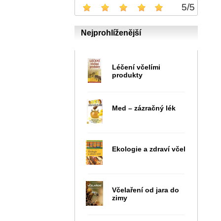
5
/
5
Nejprohlíženější
Léčení včelími
produkty
Med – zázračný lék
Ekologie a zdraví včel
Včelaření od jara do
zimy