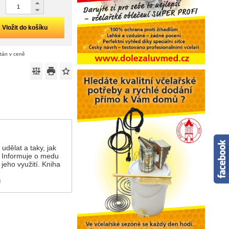
Vložit do košíku
ítán v ceně
udělat a taky, jak
ě. Informuje o medu
jeho využití. Kniha
)