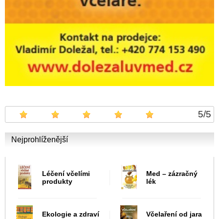
5
/
5
Nejprohlíženější
Léčení včelími
Med – zázračný
produkty
lék
Ekologie a zdraví
Včelaření od jara