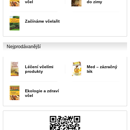
včel
do zimy
Začínáme včelařit
Nejprodávanější
Léčení včelími
Med – zázračný
produkty
lék
Ekologie a zdraví
včel