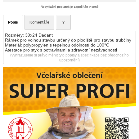
Recyklační poplatek je započítán v ceně
Popis
Komentáře
?
Rozměry: 39x24 Dadant
Rámek pro volnou stavbu určený do plodiště pro stavbu trubčiny
Materiál: polypropylen s tepelnou odolností do 100°C
Atestace pro styk s potravinami a zdravotní nezávadnosti
(vyhrazujeme si právo měnit tyto popisy a specifikace bez předchozího
upozornění)