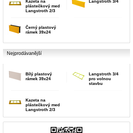
Kazeta na
Langstroth 3/4
plástečkový med
Langstroth 2/3
Černý plastový
rámek 39x24
Nejprodávanější
Bílý plastový
Langstroth 3/4
rámek 39x24
pro volnou
stavbu
Kazeta na
plástečkový med
Langstroth 2/3