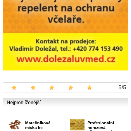
5
/
5
Nejprohlíženější
Matečníková
Profesionální
miska ke
nerezová