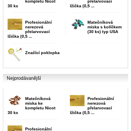
kompletu Nicot
přelarvovací
30 ks
lžička (0,5 ...
Profesionální
Matečníková
nerezová
miska s kolíčkem
přelarvovací
(30 ks) typ USA
lžička (0,5 ...
Značící poklopka
Nejprodávanější
Matečníková
Profesionální
miska ke
nerezová
kompletu Nicot
přelarvovací
30 ks
lžička (0,5 ...
Profesionální