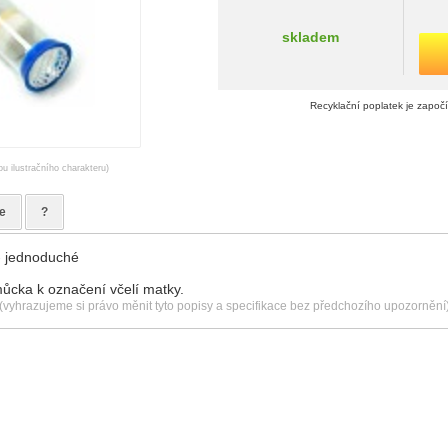
skladem
Recyklační poplatek je započ
ou ilustračního charakteru)
e
?
- jednoduché
ůcka k označení včelí matky.
(vyhrazujeme si právo měnit tyto popisy a specifikace bez předchozího upozornění