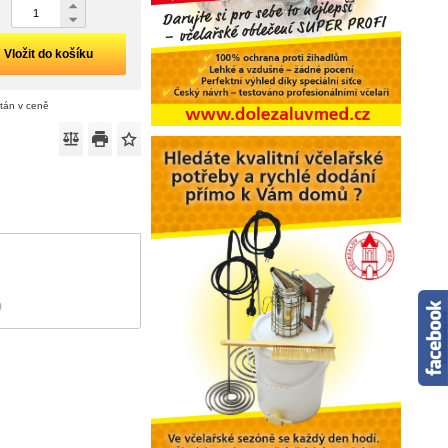
Vložit do košíku
ítán v ceně
)