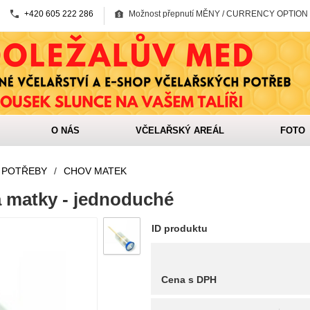
+420 605 222 286
Možnost přepnutí MĚNY / CURRENCY OPTION
O NÁS
VČELAŘSKÝ AREÁL
FOTO
 POTŘEBY
/
CHOV MATEK
a matky - jednoduché
ID produktu
Cena s DPH