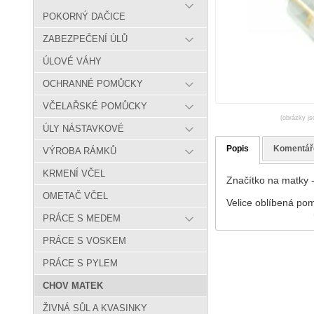
POKORNÝ DAČICE
ZABEZPEČENÍ ÚLŮ
ÚLOVÉ VÁHY
OCHRANNÉ POMŮCKY
VČELAŘSKÉ POMŮCKY
(obrázky js
ÚLY NÁSTAVKOVÉ
Popis
Komentář
VÝROBA RÁMKŮ
KRMENÍ VČEL
Značítko na matky 
OMETAČ VČEL
Velice oblíbená pom
PRÁCE S MEDEM
PRÁCE S VOSKEM
PRÁCE S PYLEM
CHOV MATEK
ŽIVNÁ SŮL A KVASINKY