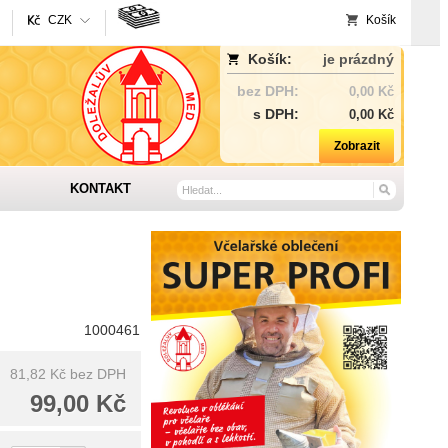
CZK
Košík
Košík:
je prázdný
bez DPH:
0,00 Kč
s DPH:
0,00 Kč
Zobrazit
KONTAKT
1000461
81,82 Kč
bez DPH
99,00 Kč