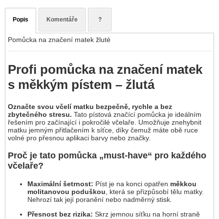
Popis
Komentáře
?
Pomůcka na značení matek žluté
Profi pomůcka na značení matek
s měkkým pístem – žlutá
Označte svou včelí matku bezpečně, rychle a bez
zbytečného stresu.
Tato pístová značící pomůcka je ideálním
řešením pro začínající i pokročilé včelaře. Umožňuje znehybnit
matku jemným přitlačením k síťce, díky čemuž máte obě ruce
volné pro přesnou aplikaci barvy nebo značky.
Proč je tato pomůcka „must-have“ pro každého
včelaře?
Maximální šetrnost:
Píst je na konci opatřen
měkkou
molitanovou poduškou
, která se přizpůsobí tělu matky.
Nehrozí tak její poranění nebo nadměrný stisk.
Přesnost bez rizika:
Skrz jemnou síťku na horní straně