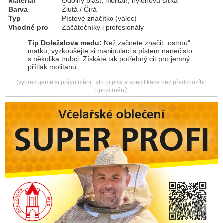
Materiál
Odolný plast, molitan, nylonová síťka
Barva
Žlutá / Čirá
Typ
Pístové značítko (válec)
Vhodné pro
Začátečníky i profesionály
Tip Doležalova medu:
Než začnete značit „ostrou“
matku, vyzkoušejte si manipulaci s pístem nanečisto
s několika trubci. Získáte tak potřebný cit pro jemný
přítlak molitanu.
(vyhrazujeme si právo měnit tyto popisy a specifikace bez předchozího
upozornění)