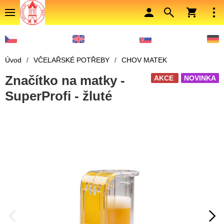
Úvod
/
VČELAŘSKÉ POTŘEBY
/
CHOV MATEK
Značítko na matky -
AKCE
NOVINKA
SuperProfi - žluté