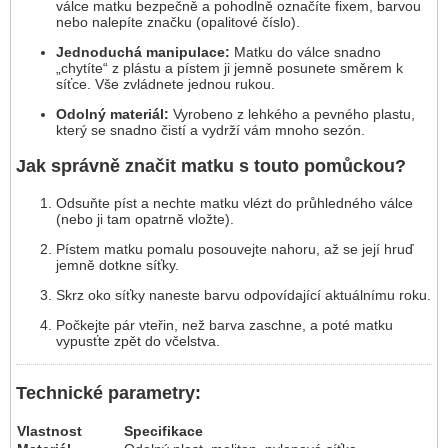
válce matku bezpečně a pohodlně označíte fixem, barvou
nebo nalepíte značku (opalitové číslo).
Jednoduchá manipulace:
Matku do válce snadno
„chytíte“ z plástu a pístem ji jemně posunete směrem k
síťce. Vše zvládnete jednou rukou.
Odolný materiál:
Vyrobeno z lehkého a pevného plastu,
který se snadno čistí a vydrží vám mnoho sezón.
Jak správně značit matku s touto pomůckou?
Odsuňte píst a nechte matku vlézt do průhledného válce
(nebo ji tam opatrně vložte).
Pístem matku pomalu posouvejte nahoru, až se její hruď
jemně dotkne síťky.
Skrz oko síťky naneste barvu odpovídající aktuálnímu roku.
Počkejte pár vteřin, než barva zaschne, a poté matku
vypusťte zpět do včelstva.
Technické parametry:
Vlastnost
Specifikace