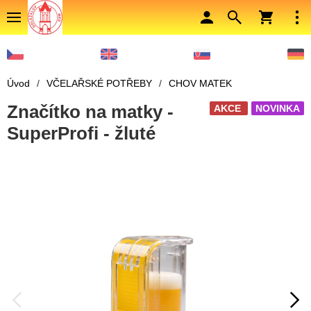
Úvod
/
VČELAŘSKÉ POTŘEBY
/
CHOV MATEK
Značítko na matky -
AKCE
NOVINKA
SuperProfi - žluté