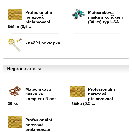
Profesionální
Matečníková
nerezová
miska s kolíčkem
přelarvovací
(30 ks) typ USA
lžička (0,5 ...
Značící poklopka
Nejprodávanější
Matečníková
Profesionální
miska ke
nerezová
kompletu Nicot
přelarvovací
30 ks
lžička (0,5 ...
Profesionální
nerezová
přelarvovací