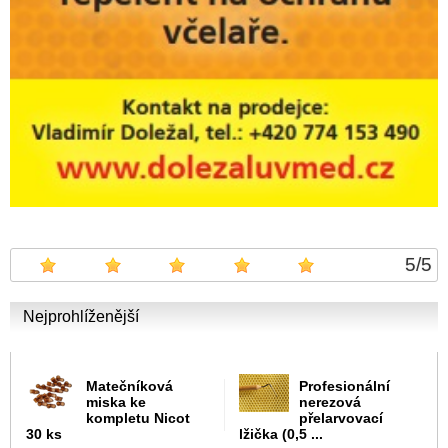
5
/
5
Nejprohlíženější
Matečníková
Profesionální
miska ke
nerezová
kompletu Nicot
přelarvovací
30 ks
lžička (0,5 ...