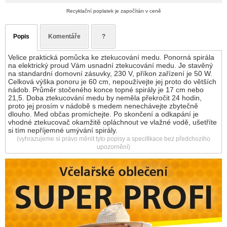
Recyklační poplatek je započítán v ceně
Popis
Komentáře
?
Velice praktická pomůcka ke ztekucování medu. Ponorná spirála
na elektrický proud Vám usnadní ztekucování medu. Je stavěný
na standardní domovní zásuvky, 230 V, příkon zařízení je 50 W.
Celková výška ponoru je 60 cm, nepoužívejte jej proto do větších
nádob. Průměr stočeného konce topné spirály je 17 cm nebo
21,5. Doba ztekucování medu by neměla překročit 24 hodin,
proto jej prosím v nádobě s medem nenechávejte zbytečně
dlouho. Med občas promíchejte. Po skončení a odkapání je
vhodné ztekucovač okamžitě opláchnout ve vlažné vodě, ušetříte
si tím nepříjemné umývání spirály.
(vyhrazujeme si právo měnit tyto popisy a specifikace bez předchozího
upozornění)