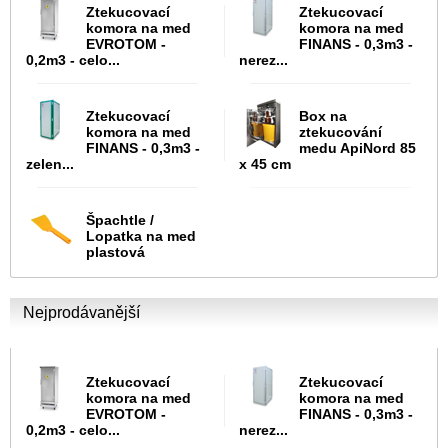
Ztekucovací
Ztekucovací
komora na med
komora na med
EVROTOM -
FINANS - 0,3m3 -
0,2m3 - celo...
nerez...
Ztekucovací
Box na
komora na med
ztekucování
FINANS - 0,3m3 -
medu ApiNord 85
zelen...
x 45 cm
Špachtle /
Lopatka na med
plastová
Nejprodávanější
Ztekucovací
Ztekucovací
komora na med
komora na med
EVROTOM -
FINANS - 0,3m3 -
0,2m3 - celo...
nerez...