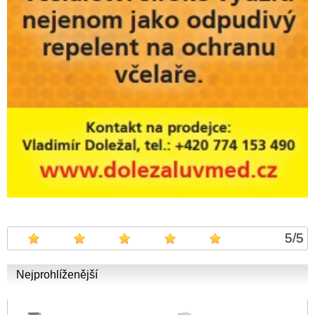
5
/
5
Nejprohlíženější